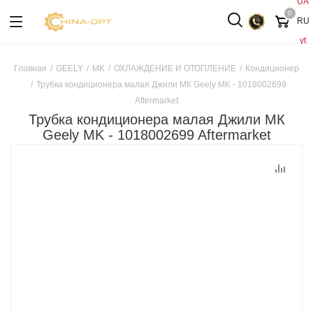
UA
0
RU
yt
Главная
/
GEELY
/
MK
/
ОХЛАЖДЕНИЕ И ОТОПЛЕНИЕ
/
Кондиционер
/
Трубка кондиционера малая Джили МК Geely MK - 1018002699
Aftermarket
Трубка кондиционера малая Джили МК
Geely MK - 1018002699 Aftermarket