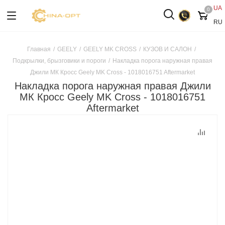
UA
0
RU
Главная
/
GEELY
/
GEELY MK CROSS
/
КУЗОВ И САЛОН
/
Подкрылки, брызговики и пороги
/
Накладка порога наружная правая
Джили МК Кросс Geely MK Cross - 1018016751 Aftermarket
Накладка порога наружная правая Джили
МК Кросс Geely MK Cross - 1018016751
Aftermarket