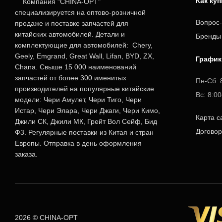
Как ку
Компания "CHINA-OPT"
специализируется на оптово-розничной
Вопрос-
продаже и поставке запчастей для
китайских автомобилей. Детали и
Бренды
комплектующие для автомобилей: Chery,
Geely, Emgrand, Great Wall, Lifan, BYD, ZX,
График
Chana. Свыше 15 000 наименований
запчастей от более 300 именитых
Пн-Сб: 
производителей на популярные китайские
Вс: 8:0
модели: Чери Амулет, Чери Тиго, Чери
Истар, Чери Элара, Чери Джаги, Чери Кимо,
Карта с
Джили СК, Джили МК, Грейт Вол Сейф, Бид
Догово
Ф3. Регулярные поставки из Китая и стран
Европы. Отправка в день оформления
заказа.
2026 © CHINA-OPT