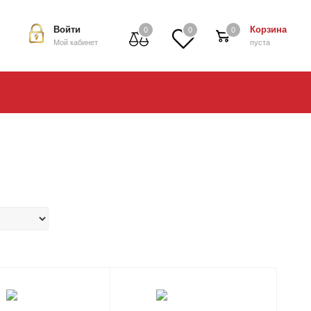
Войти
Корзина
0
0
0
Мой кабинет
пуста