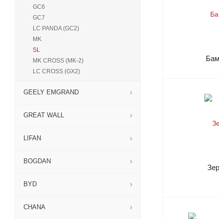
GC6
GC7
LC PANDA (GC2)
MK
SL
Ба
MK CROSS (MK-2)
LC CROSS (GX2)
GEELY EMGRAND
GREAT WALL
LIFAN
BOGDAN
Зе
BYD
CHANA