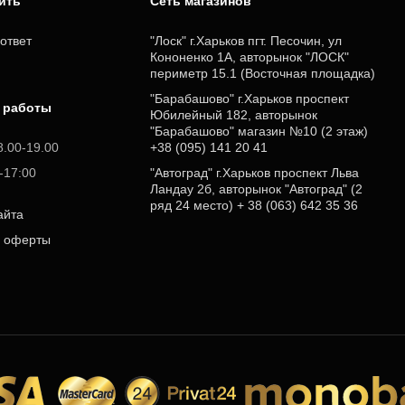
пить
Cеть магазинов
ответ
"Лоск" г.Харьков пгт. Песочин, ул
Кононенко 1А, авторынок "ЛОСК"
периметр 15.1 (Восточная площадка)
"Барабашово" г.Харьков проспект
 работы
Юбилейный 182, авторынок
"Барабашово" магазин №10 (2 этаж)
8.00-19.00
+38 (095) 141 20 41
0-17:00
"Автоград" г.Харьков проспект Льва
Ландау 2б, авторынок "Автоград" (2
ряд 24 место) + 38 (063) 642 35 36
айта
р оферты