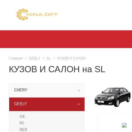
Главная
/
GEELY
/
SL
/
КУЗОВ И САЛОН
КУЗОВ И САЛОН на SL
CHERY
GEELY
CK
FC
GC5