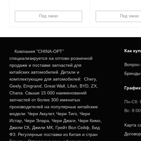
Под заказ
Под заказ
Как ку
Компания "CHINA-OPT"
специализируется на оптово-розничной
Вопрос-
продаже и поставке запчастей для
китайских автомобилей. Детали и
Бренды
комплектующие для автомобилей: Chery,
Geely, Emgrand, Great Wall, Lifan, BYD, ZX,
График
Chana. Свыше 15 000 наименований
запчастей от более 300 именитых
Пн-Сб: 
производителей на популярные китайские
Вс: 8:0
модели: Чери Амулет, Чери Тиго, Чери
Истар, Чери Элара, Чери Джаги, Чери Кимо,
Карта с
Джили СК, Джили МК, Грейт Вол Сейф, Бид
Догово
Ф3. Регулярные поставки из Китая и стран