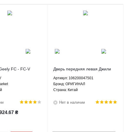
Geely FC - FC-V
Дверь передняя левая Джили
ФС СЛ Geely FC SL 1.8 МКПП -
V
Артикул: 106200047501
106200047501 ОРИГИНАЛ
arket
Брэнд: ОРИГИНАЛ
ай
Страна: Китай
ии
Нет в наличии
924.67
₴