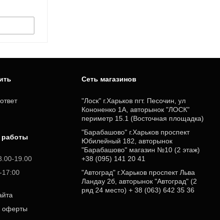
пить
Cеть магазинов
ответ
"Лоск" г.Харьков пгт. Песочин, ул
Кононенко 1А, авторынок "ЛОСК"
периметр 15.1 (Восточная площадка)
"Барабашово" г.Харьков проспект
 работы
Юбилейный 182, авторынок
"Барабашово" магазин №10 (2 этаж)
8.00-19.00
+38 (095) 141 20 41
0-17:00
"Автоград" г.Харьков проспект Льва
Ландау 2б, авторынок "Автоград" (2
ряд 24 место) + 38 (063) 642 35 36
айта
р оферты