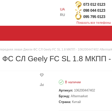
073 012 0123
UA
098 044 0123
RU
095 795 0123
Показать все телефоны
передняя левая Джили ФС СЛ Geely FC SL 1.8 МКПП - 106200447402 Aftermark
ФС СЛ Geely FC SL 1.8 МКПП - 
В наличии
Артикул:
106200447402
Брэнд:
Aftermarket
Страна:
Китай