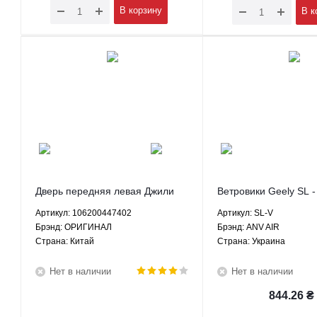
В корзину
В к
Дверь передняя левая Джили
Ветровики Geely SL 
ФС СЛ Geely FC SL 1.8 МКПП -
AIR
Артикул: 106200447402
Артикул: SL-V
106200447402 ОРИГИНАЛ
Брэнд: ОРИГИНАЛ
Брэнд: ANV AIR
Страна: Китай
Страна: Украина
Нет в наличии
Нет в наличии
844.26
₴