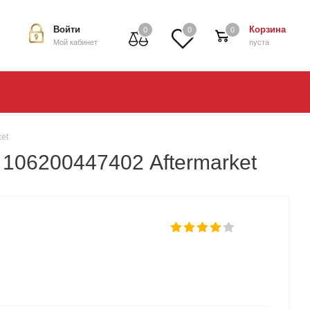
Войти
Корзина
0
0
0
Мой кабинет
пуста
et
106200447402 Aftermarket