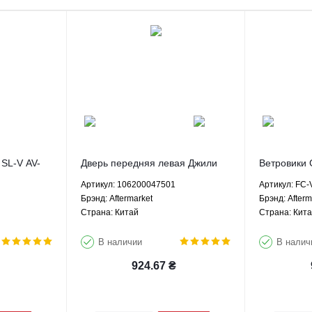
 SL-V AV-
Дверь передняя левая Джили
Ветровики 
ФС СЛ Geely FC SL 1.8 МКПП -
Aftermarket
Артикул: 106200047501
Артикул: FC-
106200047501 Aftermarket
Брэнд: Aftermarket
Брэнд: Afterm
Страна: Китай
Страна: Кит
В наличии
В налич
924.67
₴