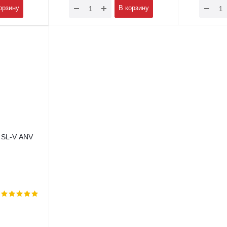
орзину
В корзину
- SL-V ANV