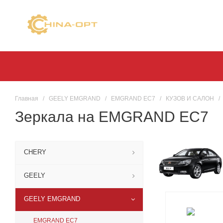
Главная
/
GEELY EMGRAND
/
EMGRAND EC7
/
КУЗОВ И САЛОН
/
Зеркала на EMGRAND EC7
CHERY
GEELY
GEELY EMGRAND
EMGRAND EC7