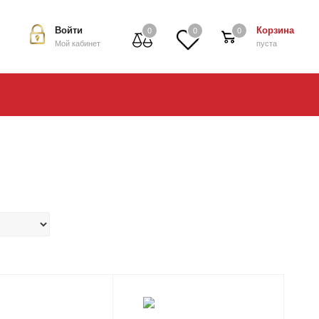
Войти
Корзина
0
0
0
Мой кабинет
пуста