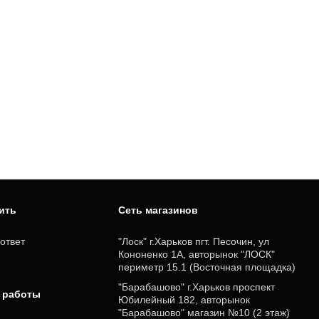
пить
Cеть магазинов
ответ
"Лоск" г.Харьков пгт. Песочин, ул
Кононенко 1А, авторынок "ЛОСК"
периметр 15.1 (Восточная площадка)
"Барабашово" г.Харьков проспект
 работы
Юбилейный 182, авторынок
"Барабашово" магазин №10 (2 этаж)