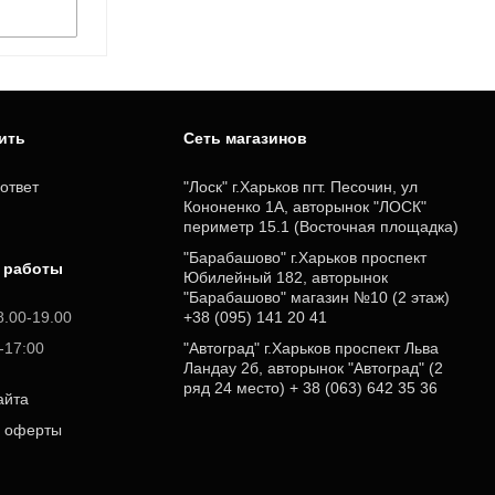
пить
Cеть магазинов
ответ
"Лоск" г.Харьков пгт. Песочин, ул
Кононенко 1А, авторынок "ЛОСК"
периметр 15.1 (Восточная площадка)
"Барабашово" г.Харьков проспект
 работы
Юбилейный 182, авторынок
"Барабашово" магазин №10 (2 этаж)
8.00-19.00
+38 (095) 141 20 41
0-17:00
"Автоград" г.Харьков проспект Льва
Ландау 2б, авторынок "Автоград" (2
ряд 24 место) + 38 (063) 642 35 36
айта
р оферты