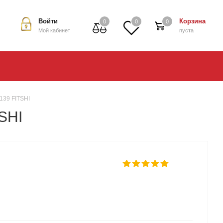
Войти
Корзина
0
0
0
Мой кабинет
пуста
139 FITSHI
SHI