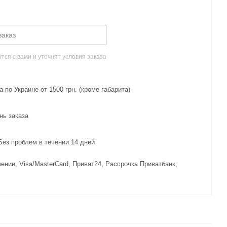
заказ
ся с вами и уточнят условия заказа
 по Украине от 1500 грн. (кроме габарита)
нь заказа
з проблем в течении 14 дней
ении, Visa/MasterCard, Приват24, Рассрочка Приватбанк,