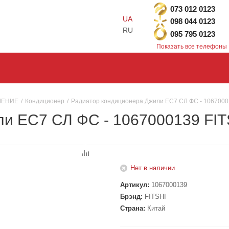
073 012 0123
UA
098 044 0123
RU
095 795 0123
Показать все телефоны
ЛЕНИЕ
/
Кондиционер
/
Радиатор кондиционера Джили ЕС7 СЛ ФС - 1067000
и ЕС7 СЛ ФС - 1067000139 FIT
Нет в наличии
Артикул:
1067000139
Брэнд:
FITSHI
Страна:
Китай