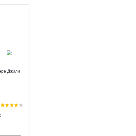
ера Джили
0139
₴