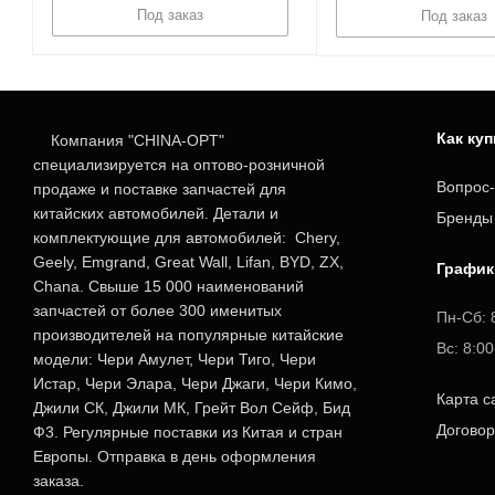
Под заказ
Под заказ
Как ку
Компания "CHINA-OPT"
специализируется на оптово-розничной
Вопрос-
продаже и поставке запчастей для
китайских автомобилей. Детали и
Бренды
комплектующие для автомобилей: Chery,
Geely, Emgrand, Great Wall, Lifan, BYD, ZX,
График
Chana. Свыше 15 000 наименований
запчастей от более 300 именитых
Пн-Сб: 
производителей на популярные китайские
Вс: 8:0
модели: Чери Амулет, Чери Тиго, Чери
Истар, Чери Элара, Чери Джаги, Чери Кимо,
Карта с
Джили СК, Джили МК, Грейт Вол Сейф, Бид
Догово
Ф3. Регулярные поставки из Китая и стран
Европы. Отправка в день оформления
заказа.