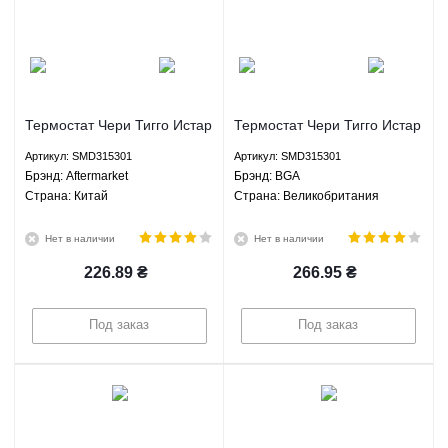
Термостат Чери Тигго Истар
Термостат Чери Тигго Истар
Кросс Истар БИД Ф3 Грейт
Кросс Истар БИД Ф3 Грейт
Артикул: SMD315301
Артикул: SMD315301
Вол Хавал Н6 Aftermarket
Вол Хавал Н6 BGA
Брэнд: Aftermarket
Брэнд: BGA
SMD315301
SMD315301
Страна: Китай
Страна: Великобритания
Нет в наличии
Нет в наличии
226.89
₴
266.95
₴
Под заказ
Под заказ