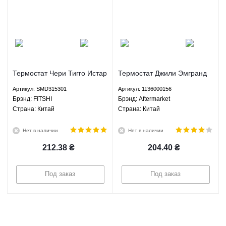
Термостат Чери Тигго Истар
Термостат Джили Эмгранд
Кросс Истар БИД Ф3 Грейт
ЕС7 ЕС8 ЕХ7 ФС СЛ ГС7
Артикул: SMD315301
Артикул: 1136000156
Вол Хавал Н6 FITSHI
Лифан Х60 Aftermarket
Брэнд: FITSHI
Брэнд: Aftermarket
SMD315301
1136000156
Страна: Китай
Страна: Китай
Нет в наличии
Нет в наличии
212.38
₴
204.40
₴
Под заказ
Под заказ