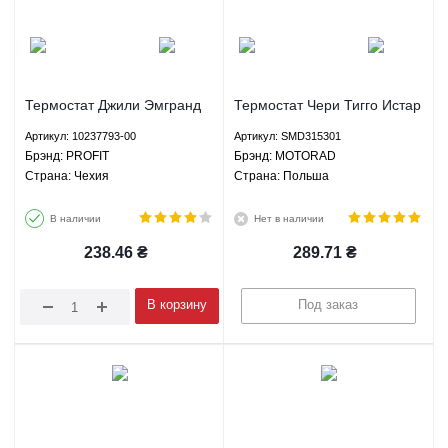
Термостат Джили Эмгранд
Термостат Чери Тигго Истар
ЕС7 ЕС8 ЕХ7 ФС СЛ ГС7
Кросс Истар БИД Ф3 Грейт
Артикул: 10237793-00
Артикул: SMD315301
Лифан Х60 PROFIT
Вол Хавал Н6 MOTORAD
Брэнд: PROFIT
Брэнд: MOTORAD
10237793-00
SMD315301
Страна: Чехия
Страна: Польша
В наличии
Нет в наличии
238.46
₴
289.71
₴
В корзину
Под заказ