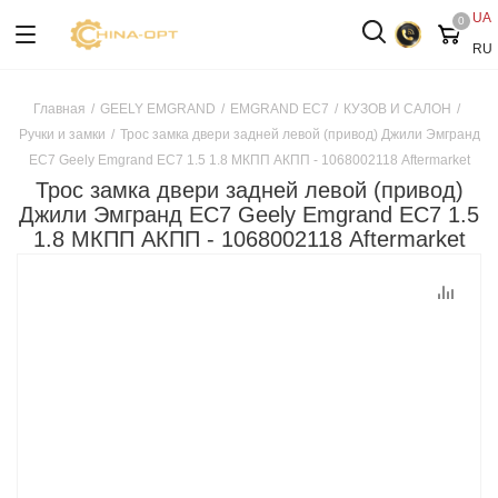
UA
0
RU
Главная
/
GEELY EMGRAND
/
EMGRAND EC7
/
КУЗОВ И САЛОН
/
Ручки и замки
/
Трос замка двери задней левой (привод) Джили Эмгранд
ЕС7 Geely Emgrand EC7 1.5 1.8 МКПП АКПП - 1068002118 Aftermarket
Трос замка двери задней левой (привод)
Джили Эмгранд ЕС7 Geely Emgrand EC7 1.5
1.8 МКПП АКПП - 1068002118 Aftermarket