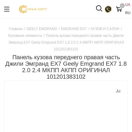
UA
0
RU
Главная
/
GEELY EMGRAND
/
EMGRAND EX7
/
КУЗОВ И САЛОН
/
Кузовные элементы
/
Панель кузова переднего правая часть Джили
Эмгранд ЕХ7 Geely Emgrand EX7 1.8 2.0 2.4 МКПП АКПП ОРИГИНАЛ
101201383102
Панель кузова переднего правая часть
Джили Эмгранд ЕХ7 Geely Emgrand EX7 1.8
2.0 2.4 МКПП АКПП ОРИГИНАЛ
101201383102