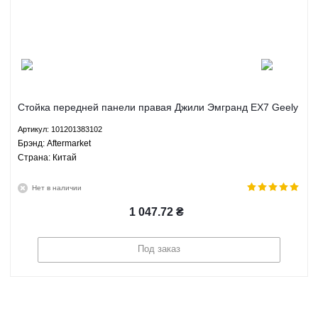
Стойка передней панели правая Джили Эмгранд ЕХ7 Geely
Emgrand EX7 1.8 2.0 2.4 МКПП АКПП Aftermarket
Артикул: 101201383102
101201383102
Брэнд: Aftermarket
Страна: Китай
Нет в наличии
1 047.72
₴
Под заказ