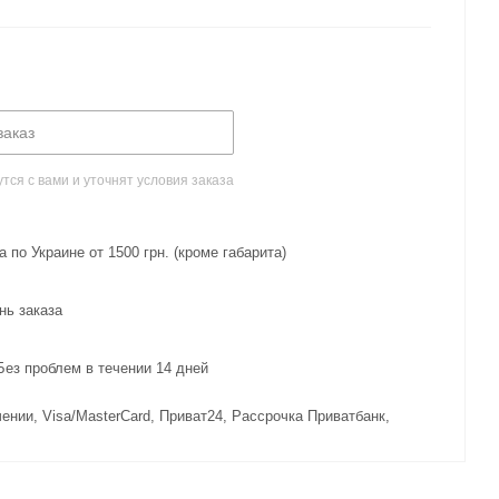
заказ
ся с вами и уточнят условия заказа
 по Украине от 1500 грн. (кроме габарита)
нь заказа
з проблем в течении 14 дней
ении, Visa/MasterCard, Приват24, Рассрочка Приватбанк,