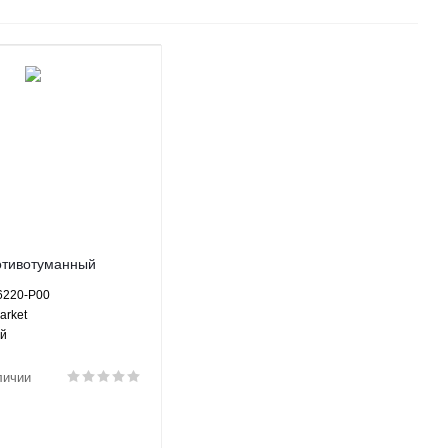
отивотуманный
вый БОГДАН 2251
6220-P00
6220-P00 Aftermarket
arket
ай
личии