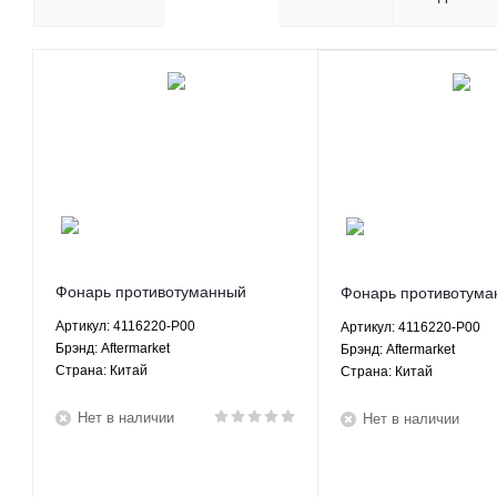
Фонарь противотуманный
Фонарь противотума
задний левый Грейт Вол Вингл
задний левый Грейт 
Артикул: 4116220-P00
Артикул: 4116220-P00
Great Wall Wingle - 4116220-P00
Great Wall Wingle 5 -
Брэнд: Aftermarket
Брэнд: Aftermarket
Aftermarket
P00 Aftermarket
Страна: Китай
Страна: Китай
Нет в наличии
Нет в наличии