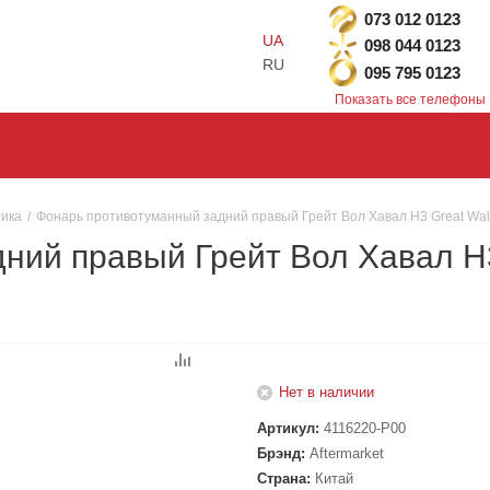
073 012 0123
UA
098 044 0123
RU
095 795 0123
Показать все телефоны
ика
/
Фонарь противотуманный задний правый Грейт Вол Хавал H3 Great Wall 
ий правый Грейт Вол Хавал H3 
Нет в наличии
Артикул:
4116220-P00
Брэнд:
Aftermarket
Страна:
Китай