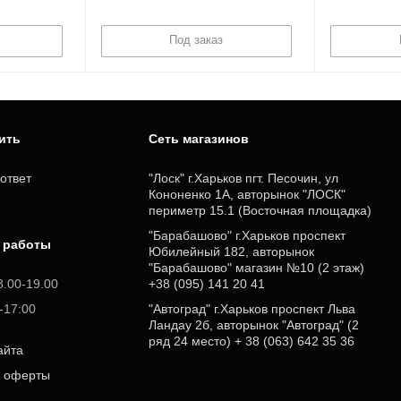
Под заказ
пить
Cеть магазинов
ответ
"Лоск" г.Харьков пгт. Песочин, ул
Кононенко 1А, авторынок "ЛОСК"
периметр 15.1 (Восточная площадка)
"Барабашово" г.Харьков проспект
 работы
Юбилейный 182, авторынок
"Барабашово" магазин №10 (2 этаж)
8.00-19.00
+38 (095) 141 20 41
0-17:00
"Автоград" г.Харьков проспект Льва
Ландау 2б, авторынок "Автоград" (2
ряд 24 место) + 38 (063) 642 35 36
айта
р оферты