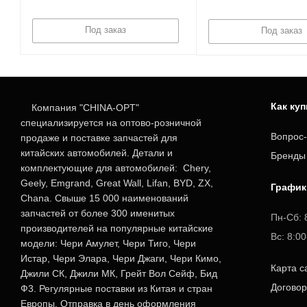
Под заказ
Под заказ
Как ку
Компания "CHINA-OPT"
специализируется на оптово-розничной
Вопрос-
продаже и поставке запчастей для
китайских автомобилей. Детали и
Бренды
комплектующие для автомобилей: Chery,
Geely, Emgrand, Great Wall, Lifan, BYD, ZX,
График
Chana. Свыше 15 000 наименований
запчастей от более 300 именитых
Пн-Сб: 
производителей на популярные китайские
Вс: 8:0
модели: Чери Амулет, Чери Тиго, Чери
Истар, Чери Элара, Чери Джаги, Чери Кимо,
Карта с
Джили СК, Джили МК, Грейт Вол Сейф, Бид
Догово
Ф3. Регулярные поставки из Китая и стран
Европы. Отправка в день оформления