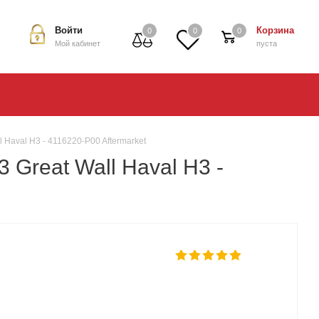
Войти
Корзина
0
0
0
Мой кабинет
пуста
Haval H3 - 4116220-P00 Aftermarket
Great Wall Haval H3 -