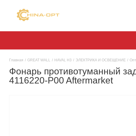
Главная
/
GREAT WALL
/
HAVAL H3
/
ЭЛЕКТРИКА И ОСВЕЩЕНИЕ
/
Опт
Фонарь противотуманный задн
4116220-P00 Aftermarket