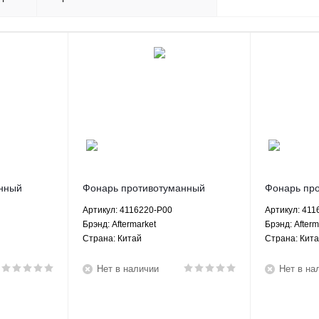
нный
Фонарь противотуманный
Фонарь пр
Вол Вингл 5
задний левый Грейт Вол Вингл 3
задний ле
Артикул: 4116220-P00
Артикул: 411
 4116220-
Great Wall Wingle 3 - 4116220-
2351 - 411
Брэнд: Aftermarket
Брэнд: Afterm
P00 Aftermarket
Страна: Китай
Страна: Кит
Нет в наличии
Нет в на