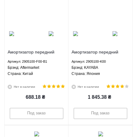
Амортизатор передний
Амортизатор передний
газомасляный Грейт Вол
газомасляный Грейт Вол
Артикул: 2905100-F00-B1
Артикул: 2905100-K00
Ховер H2 Хавал H3 Хавал
Ховер H2 Хавал H3 Хавал
Брэнд: Aftermarket
Брэнд: KAYABA
H5 Сейф Ф1 Богдан 2251
H5 Сейф Ф1 Вингл Вингл 5
Страна: Китай
Страна: Япония
2351 - 2905100-F00-B1
Пегасус - 2905100-K00
Aftermarket
KAYABA
Нет в наличии
Нет в наличии
688.18
₴
1 845.38
₴
Под заказ
Под заказ