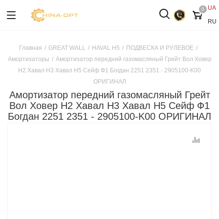
UA
0
RU
Главная
/
GREAT WALL
/
HAVAL H5
/
ПОДВЕСКА И РУЛЕВОЕ
/
Амортизаторы
/
Амортизатор передний газомасляный Грейт Вол Ховер
H2 Хавал H3 Хавал H5 Сейф Ф1 Богдан 2251 2351 - 2905100-K00
ОРИГИНАЛ
Амортизатор передний газомасляный Грейт
Вол Ховер H2 Хавал H3 Хавал H5 Сейф Ф1
Богдан 2251 2351 - 2905100-K00 ОРИГИНАЛ