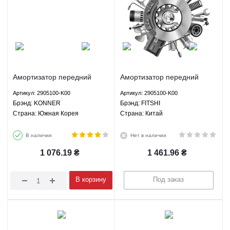
Амортизатор передний
Амортизатор передний
газомасляный Грейт Вол
газомасляный Грейт Вол
Артикул: 2905100-K00
Артикул: 2905100-K00
Ховер H2 Хавал H3 Хавал
Ховер H2 Хавал H3 Хавал
Брэнд: KONNER
Брэнд: FITSHI
H5 Сейф Ф1 Вингл Вингл 5
H5 Сейф Ф1 Богдан 2251
Страна: Южная Корея
Страна: Китай
Пегасус - 2905100-K00
2351 - 2905100-K00 FITSHI
KONNER
В наличии
Нет в наличии
1 076.19
₴
1 461.96
₴
В корзину
Под заказ