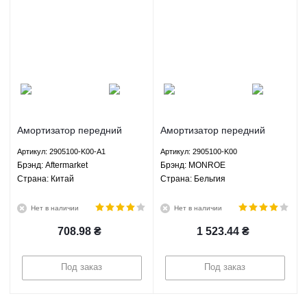
Амортизатор передний
Амортизатор передний
газомасляный Грейт Вол
газомасляный Грейт Вол
Артикул: 2905100-K00-A1
Артикул: 2905100-K00
Ховер H2 Хавал H3 Хавал
Ховер H2 Хавал H3 Хавал
Брэнд: Aftermarket
Брэнд: MONROE
H5 Сейф Ф1 Вингл Вингл 5
H5 Сейф Ф1 Богдан 2251
Страна: Китай
Страна: Бельгия
Пегасус - 2905100-K00-A1
2351 - 2905100-K00
Aftermarket
MONROE
Нет в наличии
Нет в наличии
708.98
₴
1 523.44
₴
Под заказ
Под заказ