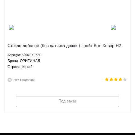
Стекло лобовое (без датчика дождя) Грейт Вол Ховер H2
Хавал H3 Н5 Great Wall Hover H2 Haval H3 H5 - 5206100-
Артикул: 5206100-K80
K80 ОРИГИНАЛ
Брэнд: ОРИГИНАЛ
Страна: Китай
Нет в наличии
Под заказ