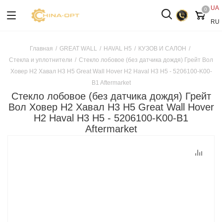
UA
0
RU
Главная
/
GREAT WALL
/
HAVAL H5
/
КУЗОВ И САЛОН
/
Стекла и уплотнители
/
Стекло лобовое (без датчика дождя) Грейт Вол
Ховер H2 Хавал H3 Н5 Great Wall Hover H2 Haval H3 H5 - 5206100-K00-
B1 Aftermarket
Стекло лобовое (без датчика дождя) Грейт
Вол Ховер H2 Хавал H3 Н5 Great Wall Hover
H2 Haval H3 H5 - 5206100-K00-B1
Aftermarket