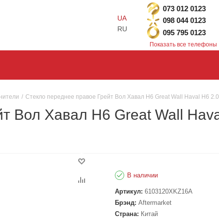
073 012 0123
UA
098 044 0123
RU
095 795 0123
Показать все телефоны
тнители
/
Стекло переднее правое Грейт Вол Хавал Н6 Great Wall Haval H6 2.
т Вол Хавал Н6 Great Wall Hava
В наличии
Артикул:
6103120XKZ16A
Брэнд:
Aftermarket
Страна:
Китай