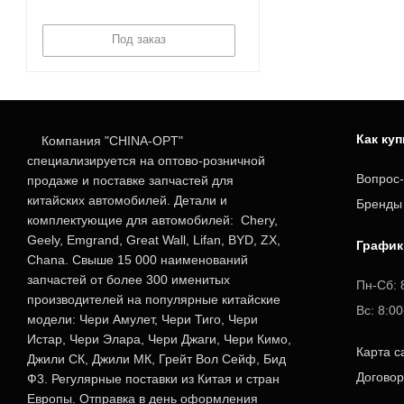
Под заказ
Как ку
Компания "CHINA-OPT"
специализируется на оптово-розничной
Вопрос-
продаже и поставке запчастей для
китайских автомобилей. Детали и
Бренды
комплектующие для автомобилей: Chery,
Geely, Emgrand, Great Wall, Lifan, BYD, ZX,
График
Chana. Свыше 15 000 наименований
запчастей от более 300 именитых
Пн-Сб: 
производителей на популярные китайские
Вс: 8:0
модели: Чери Амулет, Чери Тиго, Чери
Истар, Чери Элара, Чери Джаги, Чери Кимо,
Карта с
Джили СК, Джили МК, Грейт Вол Сейф, Бид
Догово
Ф3. Регулярные поставки из Китая и стран
Европы. Отправка в день оформления