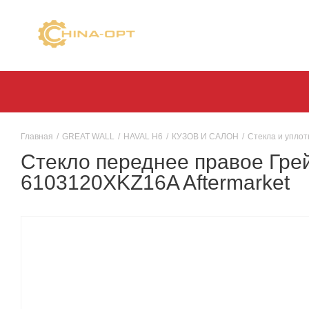
Главная
/
GREAT WALL
/
HAVAL H6
/
КУЗОВ И САЛОН
/
Стекла и упло
Стекло переднее правое Грей
6103120XKZ16A Aftermarket