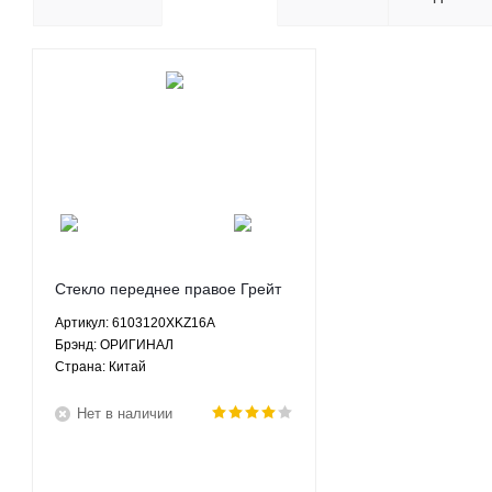
Стекло переднее правое Грейт
Вол Хавал Н6 Great Wall Haval
Артикул: 6103120XKZ16A
H6 2.0 2.4 МКПП АКПП -
Брэнд: ОРИГИНАЛ
6103120XKZ16A ОРИГИНАЛ
Страна: Китай
Нет в наличии