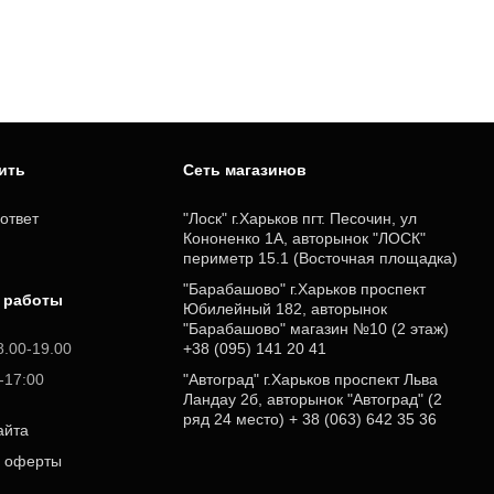
пить
Cеть магазинов
ответ
"Лоск" г.Харьков пгт. Песочин, ул
Кононенко 1А, авторынок "ЛОСК"
периметр 15.1 (Восточная площадка)
"Барабашово" г.Харьков проспект
 работы
Юбилейный 182, авторынок
"Барабашово" магазин №10 (2 этаж)
8.00-19.00
+38 (095) 141 20 41
0-17:00
"Автоград" г.Харьков проспект Льва
Ландау 2б, авторынок "Автоград" (2
ряд 24 место) + 38 (063) 642 35 36
айта
р оферты