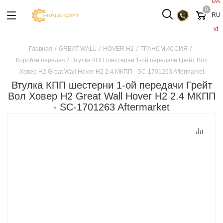
UA
0
RU
yt
Главная
/
GREAT WALL
/
HOVER H2
/
ТРАНСМИССИЯ
/
Коробки передач
/
Втулка КПП шестерни 1-ой передачи Грейт Вол
Ховер H2 Great Wall Hover H2 2.4 МКПП - SC-1701263 Aftermarket
Втулка КПП шестерни 1-ой передачи Грейт
Вол Ховер H2 Great Wall Hover H2 2.4 МКПП
- SC-1701263 Aftermarket