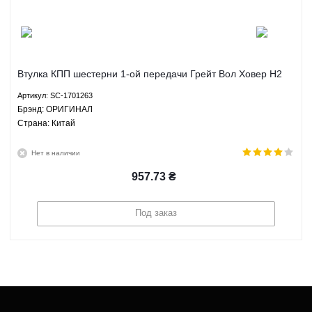
Втулка КПП шестерни 1-ой передачи Грейт Вол Ховер H2
Great Wall Hover H2 2.4 МКПП - SC-1701263 ОРИГИНАЛ
Артикул: SC-1701263
Брэнд: ОРИГИНАЛ
Страна: Китай
Нет в наличии
957.73
₴
Под заказ