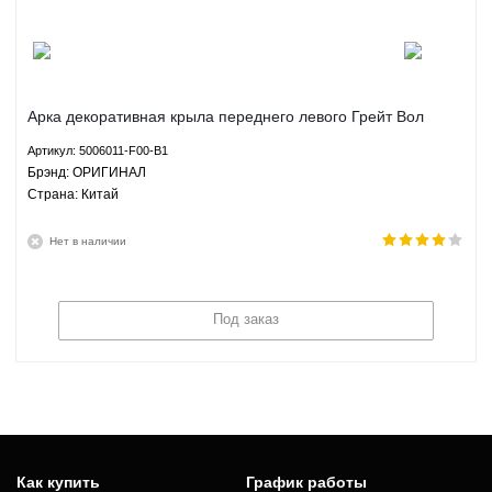
Арка декоративная крыла переднего левого Грейт Вол
Сафе Ф1 Сейф Г5 Great Wall Safe F1 Safe G5 - 5006011-
Артикул: 5006011-F00-B1
F00-B1 ОРИГИНАЛ
Брэнд: ОРИГИНАЛ
Страна: Китай
Нет в наличии
Под заказ
Как купить
График работы