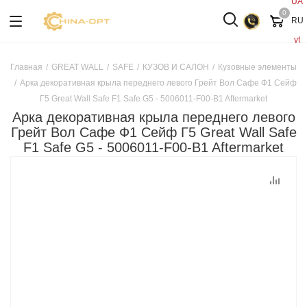
UA
0
RU
yt
Главная
/
GREAT WALL
/
SAFE
/
КУЗОВ И САЛОН
/
Кузовные элементы
/
Арка декоративная крыла переднего левого Грейт Вол Сафе Ф1 Сейф
Г5 Great Wall Safe F1 Safe G5 - 5006011-F00-B1 Aftermarket
Арка декоративная крыла переднего левого
Грейт Вол Сафе Ф1 Сейф Г5 Great Wall Safe
F1 Safe G5 - 5006011-F00-B1 Aftermarket