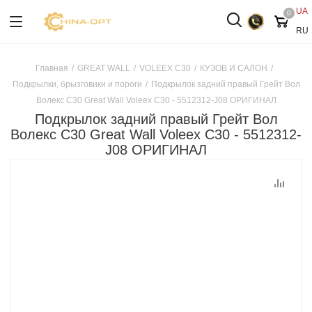
UA
0
RU
Главная
/
GREAT WALL
/
VOLEEX C30
/
КУЗОВ И САЛОН
/
Подкрылки, брызговики и пороги
/
Подкрылок задний правый Грейт Вол
Волекс С30 Great Wall Voleex C30 - 5512312-J08 ОРИГИНАЛ
Подкрылок задний правый Грейт Вол
Волекс С30 Great Wall Voleex C30 - 5512312-
J08 ОРИГИНАЛ