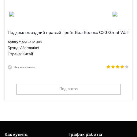
Подкрылок задний правый Грейт Вол Волекс С30 Great Wall
Voleex C30 - 5512312-J08 Aftermarket
Артикул: 5512312-J08
Брэнд: Aftermarket
Страна: Китай
Нет в наличии
Под заказ
Как купить
График работы