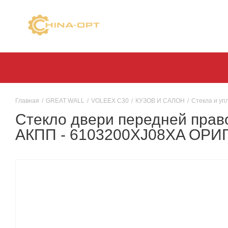
Главная
/
GREAT WALL
/
VOLEEX C30
/
КУЗОВ И САЛОН
/
Стекла и уп
Стекло двери передней право
АКПП - 6103200XJ08XA ОР