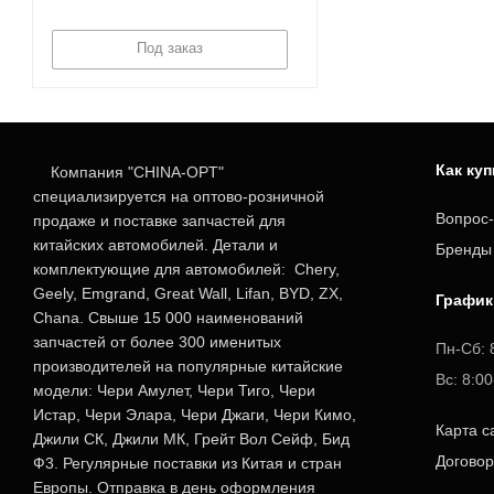
Под заказ
Как ку
Компания "CHINA-OPT"
специализируется на оптово-розничной
Вопрос-
продаже и поставке запчастей для
китайских автомобилей. Детали и
Бренды
комплектующие для автомобилей: Chery,
Geely, Emgrand, Great Wall, Lifan, BYD, ZX,
График
Chana. Свыше 15 000 наименований
запчастей от более 300 именитых
Пн-Сб: 
производителей на популярные китайские
Вс: 8:0
модели: Чери Амулет, Чери Тиго, Чери
Истар, Чери Элара, Чери Джаги, Чери Кимо,
Карта с
Джили СК, Джили МК, Грейт Вол Сейф, Бид
Догово
Ф3. Регулярные поставки из Китая и стран
Европы. Отправка в день оформления