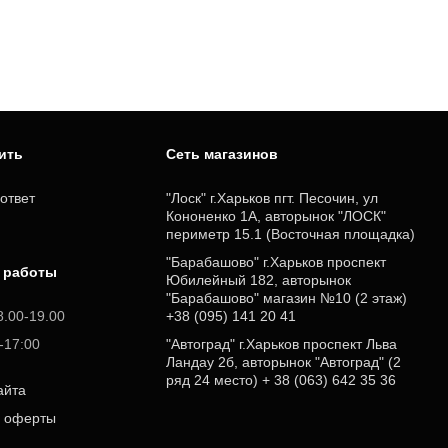
пить
Cеть магазинов
ответ
"Лоск" г.Харьков пгт. Песочин, ул
Кононенко 1А, авторынок "ЛОСК"
периметр 15.1 (Восточная площадка)
"Барабашово" г.Харьков проспект
 работы
Юбилейный 182, авторынок
"Барабашово" магазин №10 (2 этаж)
8.00-19.00
+38 (095) 141 20 41
0-17:00
"Автоград" г.Харьков проспект Льва
Ландау 2б, авторынок "Автоград" (2
ряд 24 место) + 38 (063) 642 35 36
айта
р оферты