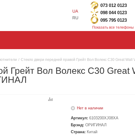
073 012 0123
UA
098 044 0123
RU
095 795 0123
Показать все телефоны
лотнители
/
Стекло двери передней правой Грейт Вол Волекс С30 Great Wal
й Грейт Вол Волекс С30 Great 
ИГИНАЛ
Нет в наличии
Артикул:
6103200XJ08XA
Брэнд:
ОРИГИНАЛ
Страна:
Китай