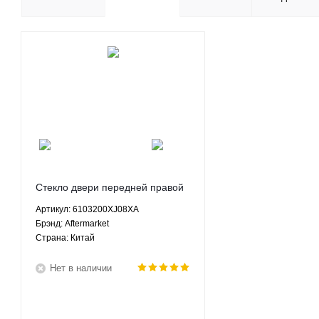
Стекло двери передней правой
Грейт Вол Волекс С30 Great Wall
Артикул: 6103200XJ08XA
Voleex C30 1.5 МКПП АКПП -
Брэнд: Aftermarket
6103200XJ08XA Aftermarket
Страна: Китай
Нет в наличии