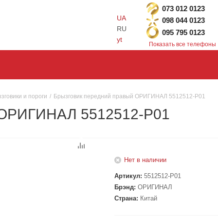
073 012 0123
UA
098 044 0123
RU
095 795 0123
yt
Показать все телефоны
зговики и пороги
/
Брызговик передний правый ОРИГИНАЛ 5512512-P01
 ОРИГИНАЛ 5512512-P01
Нет в наличии
Артикул:
5512512-P01
Брэнд:
ОРИГИНАЛ
Страна:
Китай