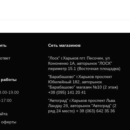
пить
Cеть магазинов
ответ
"Лоск" г.Харьков пгт. Песочин, ул
Кононенко 1А, авторынок "ЛОСК"
периметр 15.1 (Восточная площадка)
"Барабашово" г.Харьков проспект
 работы
Юбилейный 182, авторынок
"Барабашово" магазин №10 (2 этаж)
8.00-19.00
+38 (095) 141 20 41
0-17:00
"Автоград" г.Харьков проспект Льва
Ландау 2б, авторынок "Автоград" (2
ряд 24 место) + 38 (063) 642 35 36
айта
р оферты