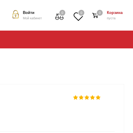
Войти
Корзина
0
0
0
Мой кабинет
пуста