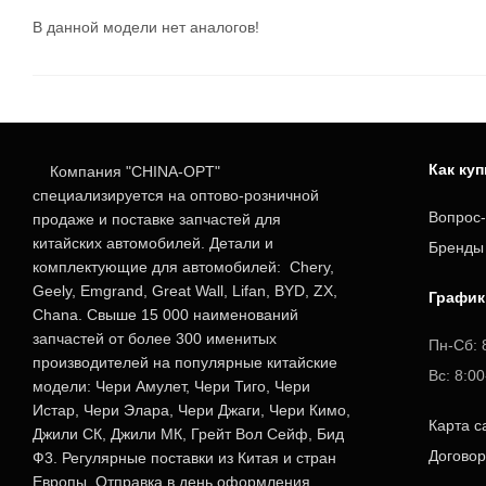
В данной модели нет аналогов!
Как ку
Компания "CHINA-OPT"
специализируется на оптово-розничной
Вопрос-
продаже и поставке запчастей для
китайских автомобилей. Детали и
Бренды
комплектующие для автомобилей: Chery,
Geely, Emgrand, Great Wall, Lifan, BYD, ZX,
График
Chana. Свыше 15 000 наименований
запчастей от более 300 именитых
Пн-Сб: 
производителей на популярные китайские
Вс: 8:0
модели: Чери Амулет, Чери Тиго, Чери
Истар, Чери Элара, Чери Джаги, Чери Кимо,
Карта с
Джили СК, Джили МК, Грейт Вол Сейф, Бид
Догово
Ф3. Регулярные поставки из Китая и стран
Европы. Отправка в день оформления