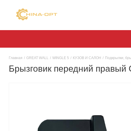
Главная
/
GREAT WALL
/
WINGLE 5
/
КУЗОВ И САЛОН
/
Подкрылки, бры
Брызговик передний правый