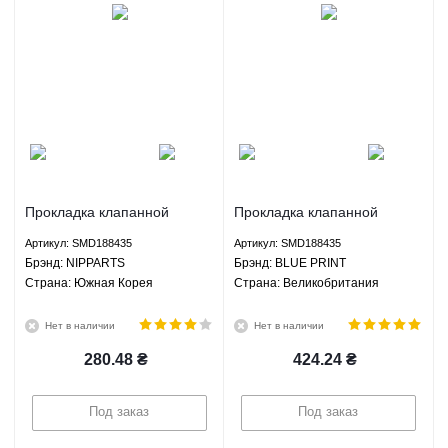
Прокладка клапанной
Прокладка клапанной
крышки Грейт Вол Ховер H2
крышки Грейт Вол Ховер H2
Артикул: SMD188435
Артикул: SMD188435
Хавал H3 Н5 Вингл 5 ЗХ
Хавал H3 Н5 Вингл 5 ЗХ
Брэнд: NIPPARTS
Брэнд: BLUE PRINT
Лендмарк - SMD188435
Лендмарк - SMD188435
Страна: Южная Корея
Страна: Великобритания
NIPPARTS
BLUE PRINT
Нет в наличии
Нет в наличии
280.48
₴
424.24
₴
Под заказ
Под заказ