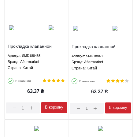
Прокладка клапанной
Прокладка клапанной
крышки ЗХ Лендмарк -
крышки Грейт Вол Вингл 5 -
Артикул: SMD188435
Артикул: SMD188435
SMD188435 Aftermarket
SMD188435 Aftermarket
Брэнд: Aftermarket
Брэнд: Aftermarket
Страна: Китай
Страна: Китай
В наличии
В наличии
63.37
₴
63.37
₴
В корзину
В корзину