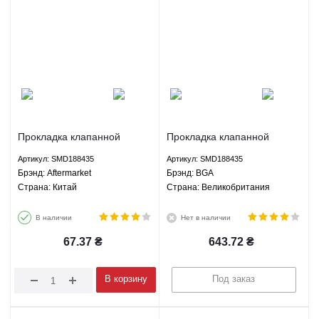
Прокладка клапанной
Прокладка клапанной
крышки Грейт Вол Ховер H2
крышки и свечные сальники
Артикул: SMD188435
Артикул: SMD188435
- SMD188435 Aftermarket
Грейт Вол Ховер H2 Хавал
Брэнд: Aftermarket
Брэнд: BGA
H3 Н5 Вингл 5 ЗХ Лендмарк
Страна: Китай
Страна: Великобритания
- SMD188435 BGA
В наличии
Нет в наличии
67.37
₴
643.72
₴
В корзину
Под заказ