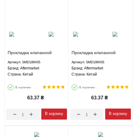
Прокладка клапанной
Прокладка клапанной
крышки Грейт Вол Хавал H5
крышки Грейт Вол Хавал H3
Артикул: SMD188435
Артикул: SMD188435
- SMD188435 Aftermarket
- SMD188435 Aftermarket
Брэнд: Aftermarket
Брэнд: Aftermarket
Страна: Китай
Страна: Китай
В наличии
В наличии
63.37
₴
63.37
₴
В корзину
В корзину