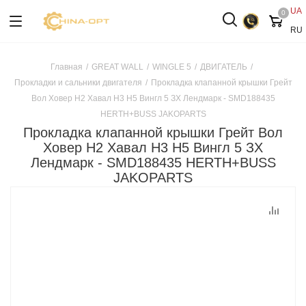
UA
0
RU
Главная
/
GREAT WALL
/
WINGLE 5
/
ДВИГАТЕЛЬ
/
Прокладки и сальники двигателя
/
Прокладка клапанной крышки Грейт
Вол Ховер H2 Хавал H3 Н5 Вингл 5 ЗХ Лендмарк - SMD188435
HERTH+BUSS JAKOPARTS
Прокладка клапанной крышки Грейт Вол
Ховер H2 Хавал H3 Н5 Вингл 5 ЗХ
Лендмарк - SMD188435 HERTH+BUSS
JAKOPARTS