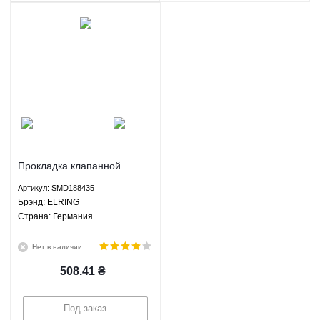
Прокладка клапанной
крышки Грейт Вол Ховер H2
Артикул: SMD188435
Хавал H3 Н5 Вингл 5 ЗХ
Брэнд: ELRING
Лендмарк - SMD188435
Страна: Германия
ELRING
Нет в наличии
508.41
₴
Под заказ