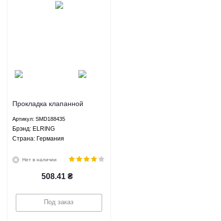
Прокладка клапанной
крышки Грейт Вол Ховер H2
Артикул: SMD188435
Хавал H3 Н5 Вингл 5 ЗХ
Брэнд: ELRING
Лендмарк - SMD188435
Страна: Германия
ELRING
Нет в наличии
508.41
₴
Под заказ