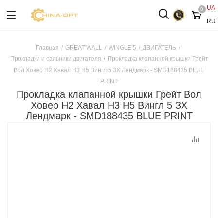
UA
0
RU
Главная
/
GREAT WALL
/
WINGLE 5
/
ДВИГАТЕЛЬ
/
Прокладки и сальники двигателя
/
Прокладка клапанной крышки Грейт
Вол Ховер H2 Хавал H3 Н5 Вингл 5 ЗХ Лендмарк - SMD188435 BLUE
PRINT
Прокладка клапанной крышки Грейт Вол
Ховер H2 Хавал H3 Н5 Вингл 5 ЗХ
Лендмарк - SMD188435 BLUE PRINT