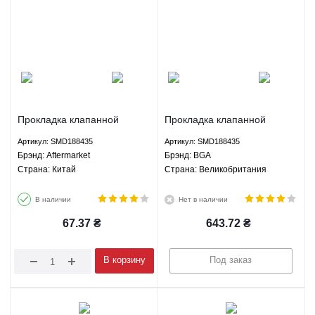
Прокладка клапанной
Прокладка клапанной
крышки Грейт Вол Ховер H2
крышки и свечные сальники
Артикул: SMD188435
Артикул: SMD188435
- SMD188435 Aftermarket
Грейт Вол Ховер H2 Хавал
Брэнд: Aftermarket
Брэнд: BGA
H3 Н5 Вингл 5 ЗХ Лендмарк
Страна: Китай
Страна: Великобритания
- SMD188435 BGA
В наличии
Нет в наличии
67.37
₴
643.72
₴
В корзину
Под заказ