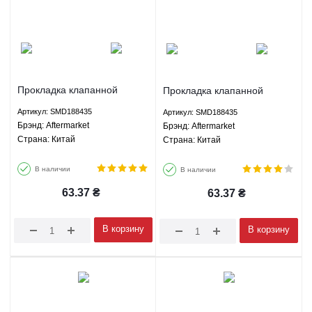
Прокладка клапанной
Прокладка клапанной
крышки ЗХ Лендмарк -
крышки Грейт Вол Вингл 5 -
Артикул: SMD188435
Артикул: SMD188435
SMD188435 Aftermarket
SMD188435 Aftermarket
Брэнд: Aftermarket
Брэнд: Aftermarket
Страна: Китай
Страна: Китай
В наличии
В наличии
63.37
₴
63.37
₴
В корзину
В корзину