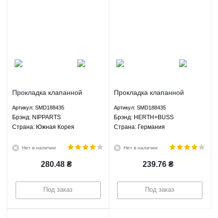
Прокладка клапанной
Прокладка клапанной
крышки Грейт Вол Ховер H2
крышки Грейт Вол Ховер H2
Артикул: SMD188435
Артикул: SMD188435
Хавал H3 Н5 Вингл 5 ЗХ
Хавал H3 Н5 Вингл 5 ЗХ
Брэнд: NIPPARTS
Брэнд: HERTH+BUSS
Лендмарк - SMD188435
Лендмарк - SMD188435
Страна: Южная Корея
Страна: Германия
JAKOPARTS
NIPPARTS
HERTH+BUSS JAKOPARTS
Нет в наличии
Нет в наличии
280.48
₴
239.76
₴
Под заказ
Под заказ