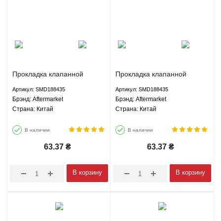
Прокладка клапанной
Прокладка клапанной
крышки Грейт Вол Хавал H5
крышки Грейт Вол Хавал H3
Артикул: SMD188435
Артикул: SMD188435
- SMD188435 Aftermarket
- SMD188435 Aftermarket
Брэнд: Aftermarket
Брэнд: Aftermarket
Страна: Китай
Страна: Китай
В наличии
В наличии
63.37
₴
63.37
₴
В корзину
В корзину