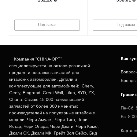
Под заказ
Под заказ
Как ку
Компания "CHINA-OPT"
специализируется на оптово-розничной
Вопрос-
продаже и поставке запчастей для
китайских автомобилей. Детали и
Бренды
комплектующие для автомобилей: Chery,
Geely, Emgrand, Great Wall, Lifan, BYD, ZX,
График
Chana. Свыше 15 000 наименований
запчастей от более 300 именитых
Пн-Сб: 
производителей на популярные китайские
Вс: 8:0
модели: Чери Амулет, Чери Тиго, Чери
Истар, Чери Элара, Чери Джаги, Чери Кимо,
Карта с
Джили СК, Джили МК, Грейт Вол Сейф, Бид