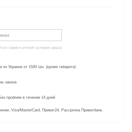
заказ
ся с вами и уточнят условия заказа
 по Украине от 1500 грн. (кроме габарита)
нь заказа
з проблем в течении 14 дней
ении, Visa/MasterCard, Приват24, Рассрочка Приватбанк,