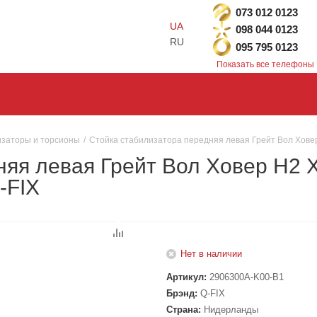
073 012 0123
UA
098 044 0123
RU
095 795 0123
Показать все телефоны
заторы и торсионы
/
Стойка стабилизатора передняя левая Грейт Вол Ховер
няя левая Грейт Вол Ховер H2
-FIX
Нет в наличии
Артикул:
2906300A-K00-B1
Брэнд:
Q-FIX
Страна:
Нидерланды