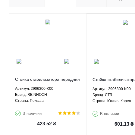
Стойка стабилизатора передняя
Стойка стабилизатор
левая Грейт Вол Ховер H2
левая Грейт Вол Хов
Артикул: 2906300-K00
Артикул: 2906300-K00
Хавал Н3 H5 Сейф Ф1 Вингл
Хавал Н3 H5 Сейф Ф
Брэнд: REINHOCH
Брэнд: CTR
Пегасус - 2906300-K00
Пегасус - 2906300-K
Страна: Польша
Страна: Южная Корея
REINHOCH
В наличии
В наличии
423.52
₴
601.13
₴