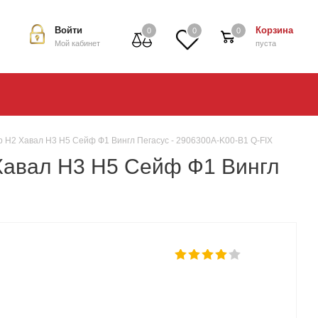
Войти
Корзина
0
0
0
Мой кабинет
пуста
 H2 Хавал Н3 H5 Сейф Ф1 Вингл Пегасус - 2906300A-K00-B1 Q-FIX
 Хавал Н3 H5 Сейф Ф1 Вингл