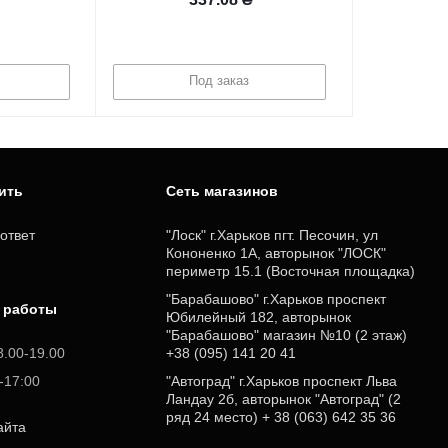
Под заказ
пить
Cеть магазинов
ответ
"Лоск" г.Харьков пгт. Песочин, ул
Кононенко 1А, авторынок "ЛОСК"
периметр 15.1 (Восточная площадка)
"Барабашово" г.Харьков проспект
 работы
Юбилейный 182, авторынок
"Барабашово" магазин №10 (2 этаж)
8.00-19.00
+38 (095) 141 20 41
0-17:00
"Автоград" г.Харьков проспект Льва
Ландау 2б, авторынок "Автоград" (2
ряд 24 место) + 38 (063) 642 35 36
айта