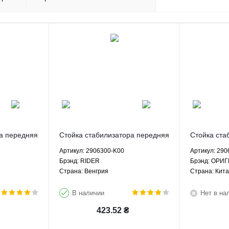
а передняя
Стойка стабилизатора передняя
Стойка ста
ер H2
левая Грейт Вол Ховер H2
левая Грей
Артикул: 2906300-K00
Артикул: 29
1 Вингл
Хавал Н3 H5 Сейф Ф1 Вингл
Хавал Н3 
Брэнд: RIDER
Брэнд: ОРИ
00 CTR
Пегасус - 2906300-K00 RIDER
Пегасус - 
Страна: Венгрия
Страна: Кит
ОРИГИНА
В наличии
Нет в на
423.52
₴