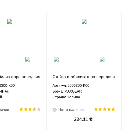
билизатора передняя
Стойка стабилизатора передняя
т Вол Ховер H2
левая Грейт Вол Ховер H2
06300-K00
Артикул: 2906300-K00
H5 Сейф Ф1 Вингл
Хавал Н3 H5 Сейф Ф1 Вингл
ГИНАЛ
Брэнд: MAXGEAR
2906300-K00
Пегасус - 2906300-K00
ай
Страна: Польша
Л
MAXGEAR
личии
Нет в наличии
224.11
₴