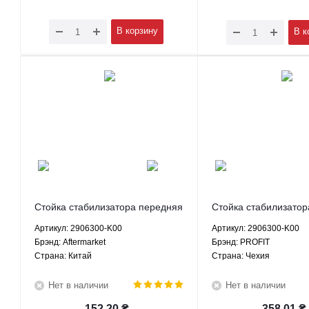
В корзину
В к
Стойка стабилизатора передняя
Стойка стабилизатор
левая Грейт Вол Ховер H2
левая Грейт Вол Хов
Артикул: 2906300-K00
Артикул: 2906300-K00
Хавал Н3 H5 Сейф Ф1 Вингл
Хавал Н3 H5 Сейф Ф
Брэнд: Aftermarket
Брэнд: PROFIT
Пегасус - 2906300-K00
Пегасус - 2906300-K
Страна: Китай
Страна: Чехия
Aftermarket
Нет в наличии
Нет в наличии
152.20
₴
358.01
₴