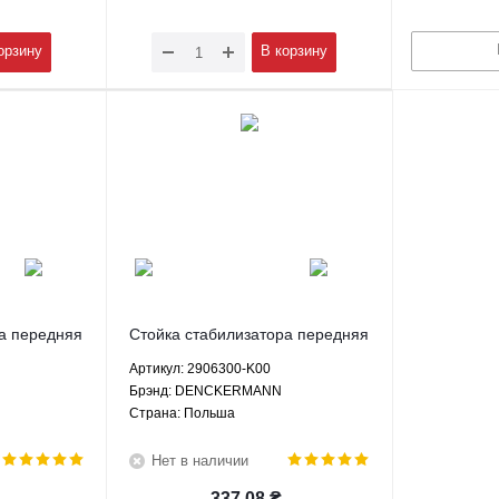
орзину
В корзину
а передняя
Стойка стабилизатора передняя
ер H2
левая Грейт Вол Ховер H2
Артикул: 2906300-K00
1 Вингл
Хавал Н3 H5 Сейф Ф1 Вингл
Брэнд: DENCKERMANN
00 PROFIT
Пегасус - 2906300-K00
Страна: Польша
DENCKERMANN
Нет в наличии
337.08
₴