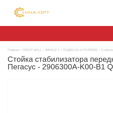
Главная
/
GREAT WALL
/
WINGLE 5
/
ПОДВЕСКА И РУЛЕВОЕ
/
Стабили
Стойка стабилизатора перед
Пегасус - 2906300A-K00-B1 Q