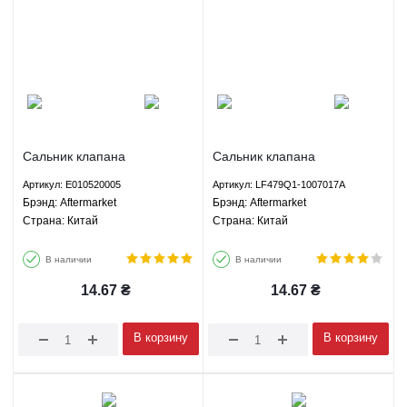
Сальник клапана
Сальник клапана
выпускного шт Джили СК МК
выпускного Лифан 320
Артикул: E010520005
Артикул: LF479Q1-1007017A
ГС5 ГС6 ЛC Кросс ГХ2 ЛС
Смайли 520 Бриз 620
Брэнд: Aftermarket
Брэнд: Aftermarket
Панда ГС2 Aftermarket
Солано Lifan 320 Smily 520
Страна: Китай
Страна: Китай
E010520005
Breez 620 Solano
Aftermarket LF479Q1-
В наличии
В наличии
1007017A
14.67
₴
14.67
₴
В корзину
В корзину