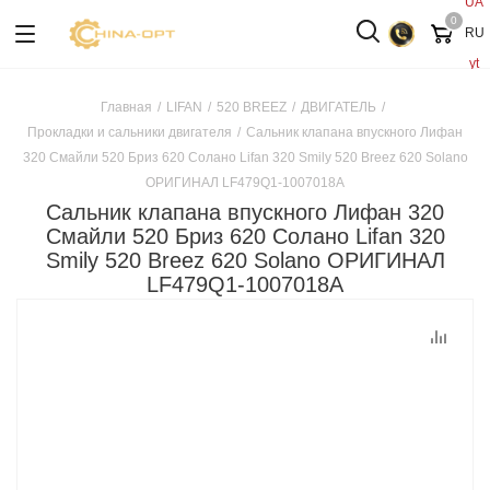
UA
0
RU
yt
Главная
/
LIFAN
/
520 BREEZ
/
ДВИГАТЕЛЬ
/
Прокладки и сальники двигателя
/
Сальник клапана впускного Лифан
320 Смайли 520 Бриз 620 Солано Lifan 320 Smily 520 Breez 620 Solano
ОРИГИНАЛ LF479Q1-1007018A
Сальник клапана впускного Лифан 320
Смайли 520 Бриз 620 Солано Lifan 320
Smily 520 Breez 620 Solano ОРИГИНАЛ
LF479Q1-1007018A