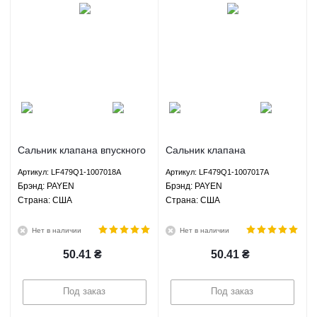
Сальник клапана впускного
Сальник клапана
Лифан 320 Смайли 520
выпускного Лифан 320
Артикул: LF479Q1-1007018A
Артикул: LF479Q1-1007017A
Бриз 620 Солано Lifan 320
Смайли 520 Бриз 620
Брэнд: PAYEN
Брэнд: PAYEN
Smily 520 Breez 620 Solano
Солано Lifan 320 Smily 520
Страна: США
Страна: США
PAYEN LF479Q1-1007018A
Breez 620 Solano PAYEN
LF479Q1-1007017A
Нет в наличии
Нет в наличии
50.41
₴
50.41
₴
Под заказ
Под заказ