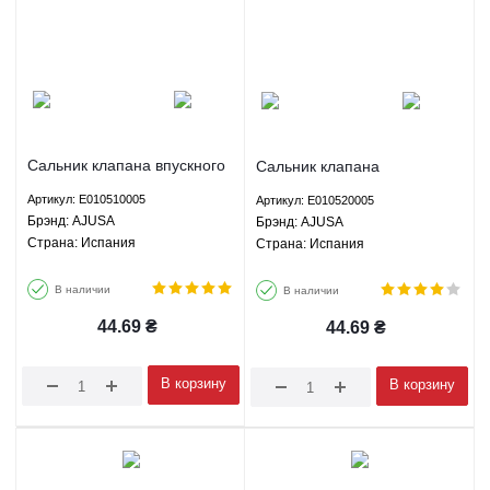
Сальник клапана впускного
Сальник клапана
шт Джили СК МК ГС5 ГС6
выпускного шт Джили СК МК
Артикул: E010510005
Артикул: E010520005
ЛC Кросс ГХ2 ЛС Панда ГС2
ГС5 ГС6 ЛC Кросс ГХ2 ЛС
Брэнд: AJUSA
Брэнд: AJUSA
AJUSA E010510005
Панда ГС2 AJUSA
Страна: Испания
Страна: Испания
E010520005
В наличии
В наличии
44.69
₴
44.69
₴
В корзину
В корзину