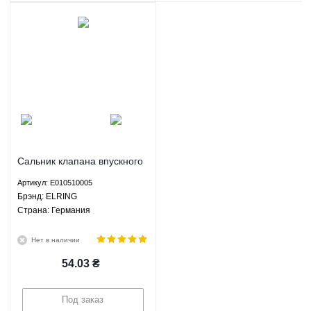
Сальник клапана впускного
шт Джили СК МК ГС5 ГС6
Артикул: E010510005
ЛC Кросс ГХ2 ЛС Панда ГС2
Брэнд: ELRING
ELRING E010510005
Страна: Германия
Нет в наличии
54.03
₴
Под заказ