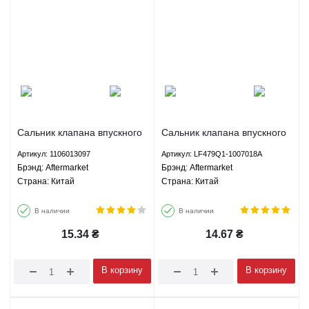
Сальник клапана впускного
Сальник клапана впускного
шт Джили СК МК ГС5 ГС6
Лифан 320 Смайли 520
Артикул: 1106013097
Артикул: LF479Q1-1007018A
ЛC Кросс ГХ2 ЛС Панда ГС2
Бриз 620 Солано Lifan 320
Брэнд: Aftermarket
Брэнд: Aftermarket
Aftermarket 1106013097
Smily 520 Breez 620 Solano
Страна: Китай
Страна: Китай
Aftermarket LF479Q1-
1007018A
В наличии
В наличии
15.34
₴
14.67
₴
В корзину
В корзину