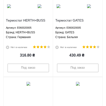
Термостат HERTH+BUSS
Термостат GATES
JAKOPARTS E060020005
E060020005
Артикул: E060020005
Артикул: E060020005
Брэнд: HERTH+BUSS
Брэнд: GATES
Страна: Германия
Страна: Бельгия
JAKOPARTS
Нет в наличии
Нет в наличии
316.80
₴
430.49
₴
Под заказ
Под заказ