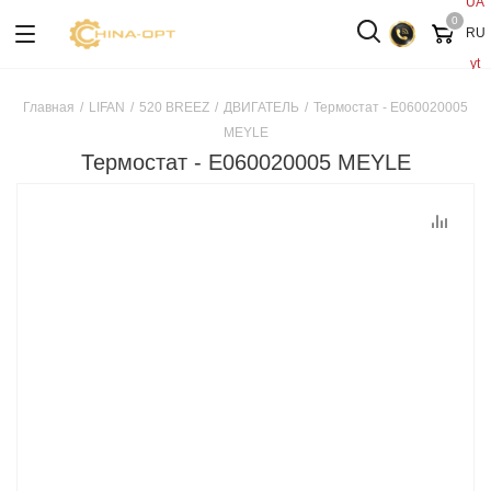
UA
0
RU
yt
Главная
/
LIFAN
/
520 BREEZ
/
ДВИГАТЕЛЬ
/
Термостат - E060020005
MEYLE
Термостат - E060020005 MEYLE