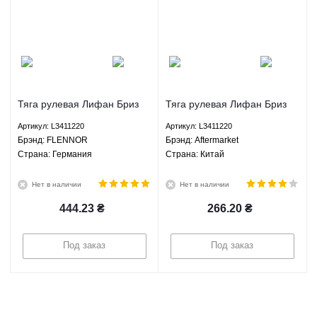
Тяга рулевая Лифан Бриз
Тяга рулевая Лифан Бриз
520 СМА Мапл Lifan 520
520 СМА Мапл Lifan 520
Артикул: L3411220
Артикул: L3411220
Breez SMA Maple 1.3 1.5 1.6
Breez SMA Maple 1.3 1.5 1.6
Брэнд: FLENNOR
Брэнд: Aftermarket
1.8 МКПП - L3411220
1.8 МКПП - L3411220
Страна: Германия
Страна: Китай
FLENNOR
Aftermarket
Нет в наличии
Нет в наличии
444.23
₴
266.20
₴
Под заказ
Под заказ