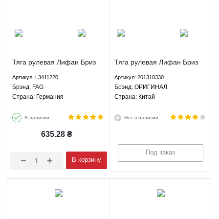
Тяга рулевая Лифан Бриз
Тяга рулевая Лифан Бриз
520 СМА Мапл Lifan 520
520 СМА Мапл Lifan 520
Артикул: L3411220
Артикул: 201310330
Breez SMA Maple 1.3 1.5 1.6
Breez SMA Maple 1.3 1.5 1.6
Брэнд: FAG
Брэнд: ОРИГИНАЛ
1.8 МКПП - L3411220 FAG
1.8 МКПП - 201310330
Страна: Германия
Страна: Китай
ОРИГИНАЛ
В наличии
Нет в наличии
635.28
₴
Под заказ
В корзину