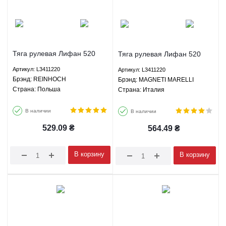
Тяга рулевая Лифан 520
Тяга рулевая Лифан 520
Бриз СМА Мапл Lifan 520
Бриз СМА Мапл Lifan 520
Артикул: L3411220
Артикул: L3411220
Breez SMA Maple 1.3 1.5 1.6
Breez SMA Maple 1.3 1.5 1.6
Брэнд: REINHOCH
Брэнд: MAGNETI MARELLI
1.8 МКПП - L3411220
1.8 МКПП - L3411220
Страна: Польша
Страна: Италия
REINHOCH
MAGNETI MARELLI
В наличии
В наличии
529.09
₴
564.49
₴
В корзину
В корзину