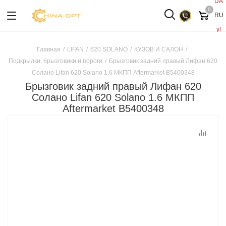
UA
0
RU
yt
Главная
/
LIFAN
/
620 SOLANO
/
КУЗОВ И САЛОН
/
Подкрылки, брызговики и пороги
/
Брызговик задний правый Лифан 620
Солано Lifan 620 Solano 1.6 МКПП Aftermarket B5400348
Брызговик задний правый Лифан 620
Солано Lifan 620 Solano 1.6 МКПП
Aftermarket B5400348