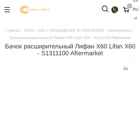
UA
0
RU
yt
Главная
/
LIFAN
/
X60
/
ОХЛАЖДЕНИЕ И ОТОПЛЕНИЕ
/
Охлаждение
/
Бачок расширительный Лифан Х60 Lifan X60 - S1311100 Aftermarket
Бачок расширительный Лифан Х60 Lifan X60
- S1311100 Aftermarket