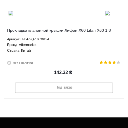
Прокладка клапанной крышки Лифан Х60 Lifan X60 1.8
МКПП - LFB479Q-1003015A Aftermarket
Артикул: LFB479Q-1003015A
Брэнд: Aftermarket
Страна: Китай
Нет в наличии
142.32
₴
Под заказ