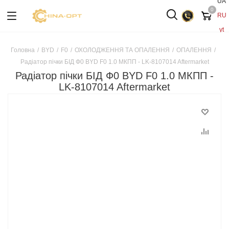
UA
0
RU
yt
Головна
/
BYD
/
F0
/
ОХОЛОДЖЕННЯ ТА ОПАЛЕННЯ
/
ОПАЛЕННЯ
/
Радіатор пічки БІД Ф0 BYD F0 1.0 МКПП - LK-8107014 Aftermarket
Радіатор пічки БІД Ф0 BYD F0 1.0 МКПП -
LK-8107014 Aftermarket