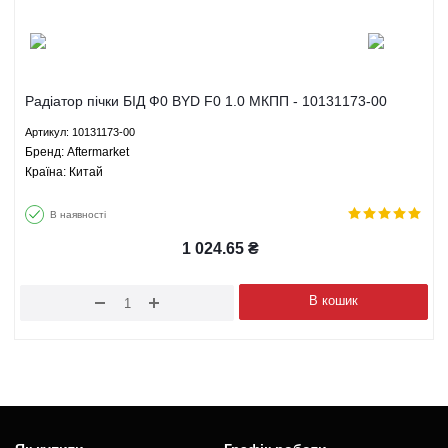
Радіатор пічки БІД Ф0 BYD F0 1.0 МКПП - 10131173-00
Aftermarket
Артикул: 10131173-00
Брeнд: Aftermarket
Країна: Китай
В наявності
1 024.65
₴
В кошик