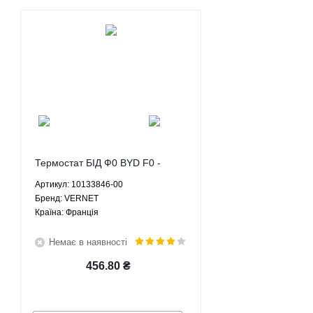
Термостат БІД Ф0 BYD F0 -
10133846-00 VERNET
Артикул: 10133846-00
Брeнд: VERNET
Країна: Франція
Немає в наявності
456.80
₴