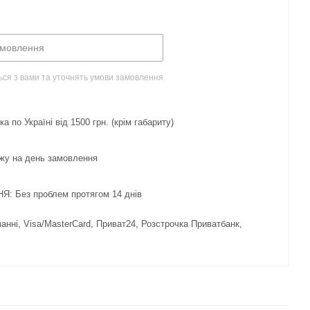
амовлення
ься з вами та уточнять умови замовлення
 по Україні від 1500 грн. (крім габариту)
жу на день замовлення
 Без проблем протягом 14 днів
нні, Visa/MasterCard, Приват24, Розстрочка Приватбанк,