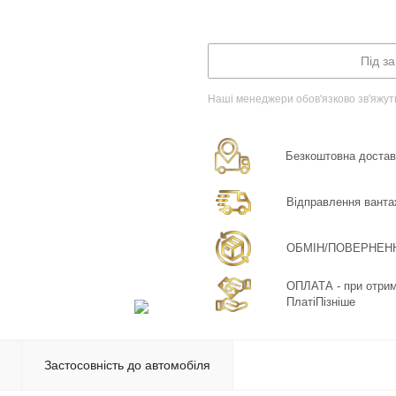
Під з
Наші менеджери обов'язково зв'яжут
Безкоштовна доставка
Відправлення ванта
ОБМІН/ПОВЕРНЕННЯ:
ОПЛАТА - при отрима
ПлатіПізніше
Застосовність до автомобіля