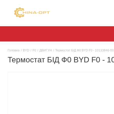
Головна
/
BYD
/
F0
/
ДВИГУН
/
Термостат БІД Ф0 BYD F0 - 10133846-00 
Термостат БІД Ф0 BYD F0 - 10