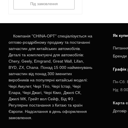
Під замовлення
Як куп
Компанія "CHINA-OPT" спеціалізується на
оптово-роздрібному продажу та постачанні
Питання
запчастин для китайських автомобілів.
Деталі та комплектуючі для автомобілів:
Бренди
Chery, Geely, Emgrand, Great Wall, Lifan,
BYD, ZX, Chana. Понад 15 000 найменувань
Графік
запчастин від понад 300 іменитих
виробників на популярні китайські моделі:
Пн-Cб: 
Чері Амулет, Чері Тіго, Чері Істар, Чері
Нд: 8:0
Елара, Чері Джагі, Чері Кімо, Джилі СК,
Джилі МК, Грейт вол Сейф, Бід Ф3 .
Карта 
Регулярне постачання з Китаю та країн
Договір
Європи. Надсилання в день оформлення
замовлення.