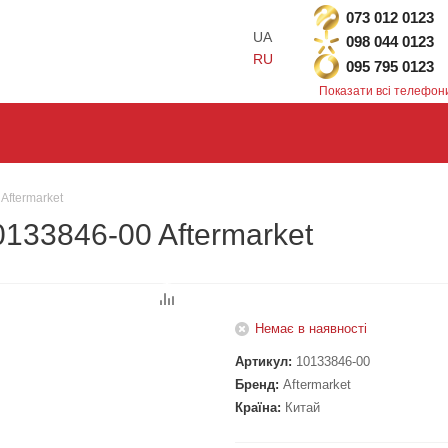
073 012 0123
UA
098 044 0123
RU
095 795 0123
Показати всі телефон
Aftermarket
133846-00 Aftermarket
Немає в наявності
Артикул:
10133846-00
Бренд:
Aftermarket
Країна:
Китай