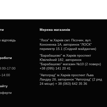
ити
Мережа магазинів
 відповідь
"Лоск" м.Харків смт. Пісочин, вул.
Кононенка 1А, авторинок "ЛОСК"
периметр 15.1 (Східний майданчик)
"Барабашово" м.Харків проспект
 роботи
Ювілейний 182, авторинок
"Барабашово" магазин №10 (2 поверх)
8:00-17:00
+38 (095) 141 20 41
0-14:00
"Автоград" м.Харків проспект Льва
Ландау 2б, авторинок "Автоград" (2 ряд
24 місце) + 38 (063) 642 35 36
сайту
 оферти