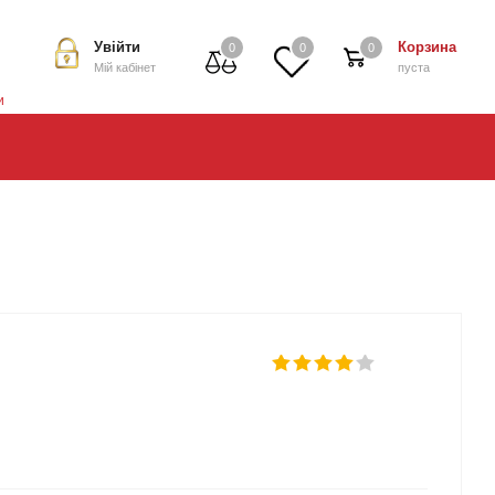
Увійти
Корзина
0
0
0
Мій кабінет
пуста
и