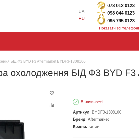
073 012 0123
UA
098 044 0123
RU
095 795 0123
Показати всі телефон
ення БІД Ф3 BYD F3 Aftermarket BYDF3-1308100
ра охолодження БІД Ф3 BYD F3 
В наявності
Артикул:
BYDF3-1308100
Бренд:
Aftermarket
Країна:
Китай