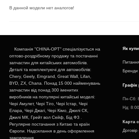
В данной модели нет аналогов!
Як куп
Компанія "CHINA-OPT" спеціалізується на
оптово-роздрібному продажу та постачанні
Питання
запчастин для китайських автомобілів.
Деталі та комплектуючі для автомобілів:
Бренди
Chery, Geely, Emgrand, Great Wall, Lifan,
BYD, ZX, Chana. Понад 15 000 найменувань
Графік
запчастин від понад 300 іменитих
виробників на популярні китайські моделі:
Пн-Cб: 
Чері Амулет, Чері Тіго, Чері Істар, Чері
Нд: 8:0
Елара, Чері Джагі, Чері Кімо, Джилі СК,
Джилі МК, Грейт вол Сейф, Бід Ф3 .
Карта 
Регулярне постачання з Китаю та країн
Договір
Європи. Надсилання в день оформлення
замовлення.