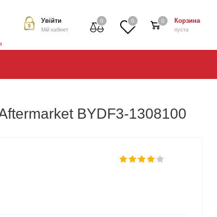
Увійти
Корзина
0
0
0
Мій кабінет
пуста
и
Aftermarket BYDF3-1308100