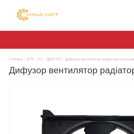
Головна
/
BYD
/
F3
/
ДВИГУН
/
Дифузор вентилятор радіатора охолодж
Дифузор вентилятор радіато