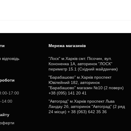
ити
Мережа магазинів
 відповідь
"Лоск" м.Харків смт. Пісочин, вул.
Кононенка 1А, авторинок "ЛОСК"
периметр 15.1 (Східний майданчик)
"Барабашово" м.Харків проспект
 роботи
Ювілейний 182, авторинок
"Барабашово" магазин №10 (2 поверх)
8:00-17:00
+38 (095) 141 20 41
0-14:00
"Автоград" м.Харків проспект Льва
Ландау 2б, авторинок "Автоград" (2 ряд
24 місце) + 38 (063) 642 35 36
сайту
 оферти