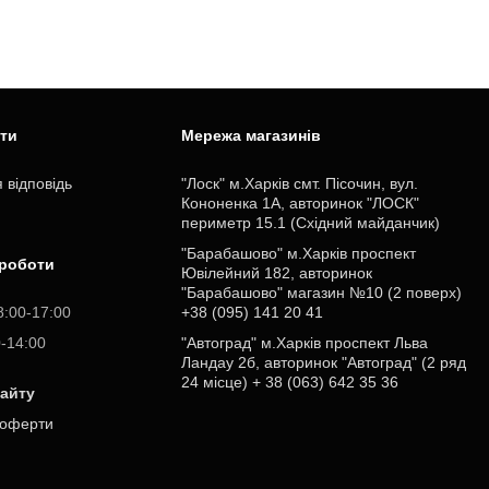
ити
Мережа магазинів
 відповідь
"Лоск" м.Харків смт. Пісочин, вул.
Кононенка 1А, авторинок "ЛОСК"
периметр 15.1 (Східний майданчик)
"Барабашово" м.Харків проспект
 роботи
Ювілейний 182, авторинок
"Барабашово" магазин №10 (2 поверх)
8:00-17:00
+38 (095) 141 20 41
0-14:00
"Автоград" м.Харків проспект Льва
Ландау 2б, авторинок "Автоград" (2 ряд
24 місце) + 38 (063) 642 35 36
сайту
 оферти