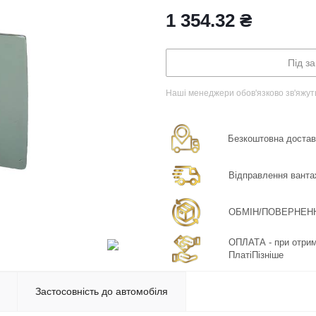
1 354.32
₴
Під з
Наші менеджери обов'язково зв'яжут
Безкоштовна доставка
Відправлення ванта
ОБМІН/ПОВЕРНЕННЯ:
ОПЛАТА - при отрима
ПлатіПізніше
Застосовність до автомобіля