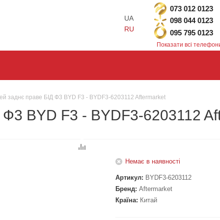
073 012 0123
UA
098 044 0123
RU
095 795 0123
Показати всі телефон
ей заднє праве БІД Ф3 BYD F3 - BYDF3-6203112 Aftermarket
 Ф3 BYD F3 - BYDF3-6203112 Af
Немає в наявності
Артикул:
BYDF3-6203112
Бренд:
Aftermarket
Країна:
Китай