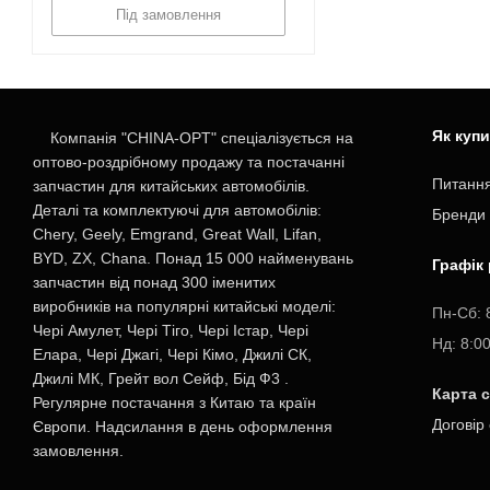
Під замовлення
Як куп
Компанія "CHINA-OPT" спеціалізується на
оптово-роздрібному продажу та постачанні
Питання
запчастин для китайських автомобілів.
Деталі та комплектуючі для автомобілів:
Бренди
Chery, Geely, Emgrand, Great Wall, Lifan,
BYD, ZX, Chana. Понад 15 000 найменувань
Графік
запчастин від понад 300 іменитих
виробників на популярні китайські моделі:
Пн-Cб: 
Чері Амулет, Чері Тіго, Чері Істар, Чері
Нд: 8:0
Елара, Чері Джагі, Чері Кімо, Джилі СК,
Джилі МК, Грейт вол Сейф, Бід Ф3 .
Карта 
Регулярне постачання з Китаю та країн
Договір
Європи. Надсилання в день оформлення
замовлення.