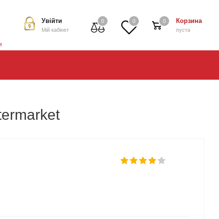
Увійти
Корзина
0
0
0
Мій кабінет
пуста
и
termarket