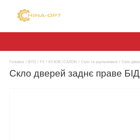
Головна
/
BYD
/
F3
/
КУЗОВ І САЛОН
/
Скло та ущільнювачі
/
Скло двер
Скло дверей заднє праве БІД