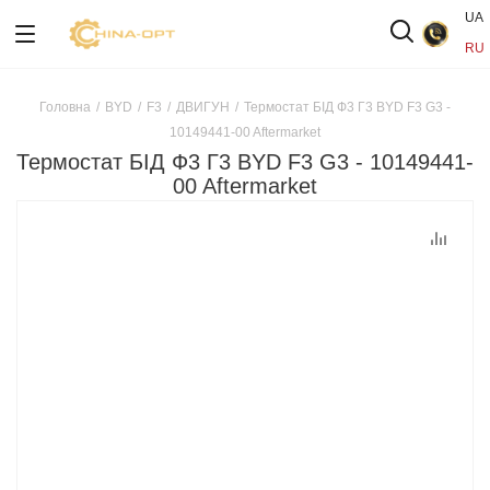
UA
RU
Головна
/
BYD
/
F3
/
ДВИГУН
/
Термостат БІД Ф3 Г3 BYD F3 G3 -
10149441-00 Aftermarket
Термостат БІД Ф3 Г3 BYD F3 G3 - 10149441-
00 Aftermarket