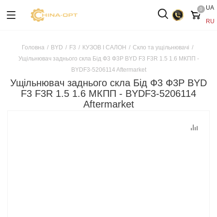
UA
0
RU
Головна
/
BYD
/
F3
/
КУЗОВ І САЛОН
/
Скло та ущільнювачі
/
Ущільнювач заднього скла Бід Ф3 Ф3Р BYD F3 F3R 1.5 1.6 МКПП -
BYDF3-5206114 Aftermarket
Ущільнювач заднього скла Бід Ф3 Ф3Р BYD
F3 F3R 1.5 1.6 МКПП - BYDF3-5206114
Aftermarket