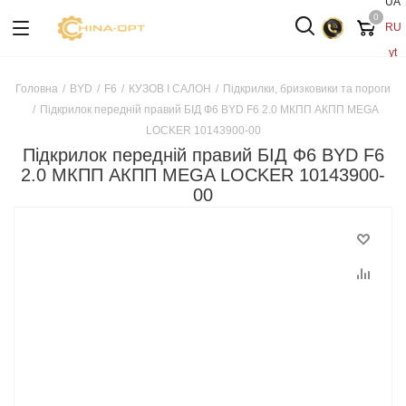
UA
0
RU
yt
Головна
/
BYD
/
F6
/
КУЗОВ І САЛОН
/
Підкрилки, бризковики та пороги
/
Підкрилок передній правий БІД Ф6 BYD F6 2.0 МКПП АКПП MEGA
LOCKER 10143900-00
Підкрилок передній правий БІД Ф6 BYD F6
2.0 МКПП АКПП MEGA LOCKER 10143900-
00