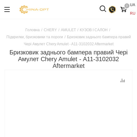
UA
0
RU
Головна
/
CHERY
/
AMULET
/
КУЗОВ І САЛОН
/
Підкрилки, бризковики та пороги
/
Бризковик заднього бампера правий
Чері Амулет Chery Amulet - A11-3102032 Aftermarket
Бризковик заднього бампера правий Чері
Амулет Chery Amulet - A11-3102032
Aftermarket