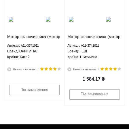
Мотор склоочисника (мотор
Мотор склоочисника (мотор
двірників) Чері Амулет 1.5
двірників) Чері Амулет 1.5
Артикул: A11-3741011
Артикул: A11-3741011
1.6 МКПП - A11-3741011
1.6 МКПП - A11-3741011
Брeнд: ОРИГИНАЛ
Брeнд: FEBI
ОРИГИНАЛ
FEBI
Країна: Китай
Країна: Німеччина
Немає в наявності
Немає в наявності
1 584.17
₴
Під замовлення
Під замовлення