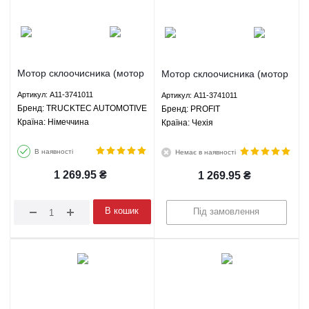
Мотор склоочисника (мотор
Мотор склоочисника (мотор
двірників) Чері Амулет 1.5
двірників) Чері Амулет 1.5
Артикул: A11-3741011
Артикул: A11-3741011
1.6 МКПП - A11-3741011
1.6 МКПП - A11-3741011
Брeнд: TRUCKTEC AUTOMOTIVE
Брeнд: PROFIT
TRUCKTEC AUTOMOTIVE
PROFIT
Країна: Німеччина
Країна: Чехія
В наявності
Немає в наявності
1 269.95
₴
1 269.95
₴
В кошик
Під замовлення