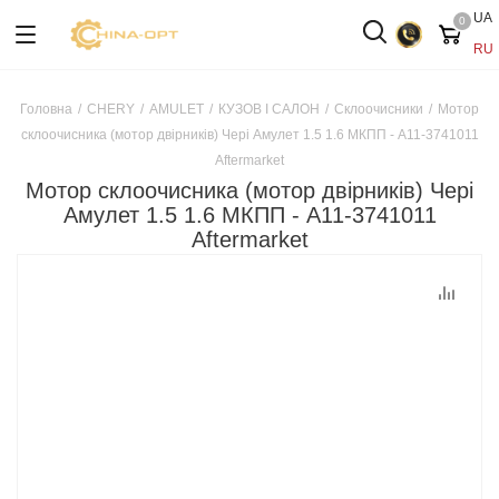
UA
0
RU
Головна
/
CHERY
/
AMULET
/
КУЗОВ І САЛОН
/
Склоочисники
/
Мотор
склоочисника (мотор двірників) Чері Амулет 1.5 1.6 МКПП - A11-3741011
Aftermarket
Мотор склоочисника (мотор двірників) Чері
Амулет 1.5 1.6 МКПП - A11-3741011
Aftermarket