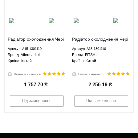
Радіатор охолодження Чері
Радіатор охолодження Чері
Амулет Карі Амулет Chery
Амулет Карі Амулет Chery
Артикул: A15-1301110
Артикул: A15-1301110
Amulet Karry 1.5 1.6 МКПП -
Amulet Karry 1.5 1.6 МКПП -
Брeнд: Aftermarket
Брeнд: FITSHI
A15-1301110 Aftermarket
A15-1301110 FITSHI
Країна: Китай
Країна: Китай
Немає в наявності
Немає в наявності
1 757.70
₴
2 256.19
₴
Під замовлення
Під замовлення