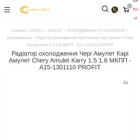
UA
0
RU
yt
Головна
/
CHERY
/
AMULET
/
ОХОЛОДЖЕННЯ ТА ОПАЛЕННЯ
/
Охолодження
/
Радіатор охолодження Чері Амулет Карі Амулет Chery
Amulet Karry 1.5 1.6 МКПП - A15-1301110 PROFIT
Радіатор охолодження Чері Амулет Карі
Амулет Chery Amulet Karry 1.5 1.6 МКПП -
A15-1301110 PROFIT