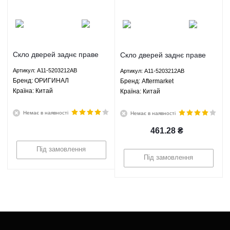
Скло дверей заднє праве
Скло дверей заднє праве
Чері Амулет Chery Amulet
Чері Амулет Chery Amulet
Артикул: A11-5203212AB
Артикул: A11-5203212AB
1.5 1.6 МКПП - A11-
1.5 1.6 МКПП - A11-
Брeнд: ОРИГИНАЛ
Брeнд: Aftermarket
5203212AB ОРИГИНАЛ
5203212AB Aftermarket
Країна: Китай
Країна: Китай
Немає в наявності
Немає в наявності
461.28
₴
Під замовлення
Під замовлення