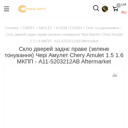
UA
0
RU
Головна
/
CHERY
/
AMULET
/
КУЗОВ І САЛОН
/
Скло та ущільнювачі
/
Скло дверей заднє праве (зелене тонування) Чері Амулет Chery Amulet
1.5 1.6 МКПП - A11-5203212AB Aftermarket
Скло дверей заднє праве (зелене
тонування) Чері Амулет Chery Amulet 1.5 1.6
МКПП - A11-5203212AB Aftermarket