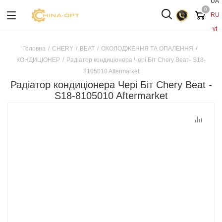
UA
0
RU
yt
Головна
/
CHERY
/
BEAT
/
ОХОЛОДЖЕННЯ ТА ОПАЛЕННЯ
/
КОНДИЦІОНЕР
/
Радіатор кондиціонера Чері Біт Chery Beat - S18-
8105010 Aftermarket
Радіатор кондиціонера Чері Біт Chery Beat -
S18-8105010 Aftermarket