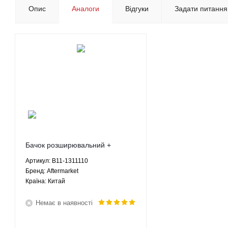
Опис
Аналоги
Відгуки
Задати питання
Бачок розширювальний +
кришка Чері Істар Крос Істар
Артикул: B11-1311110
Chery Eastar Cross Eastar - B11-
Брeнд: Aftermarket
1311110 Aftermarket
Країна: Китай
Немає в наявності