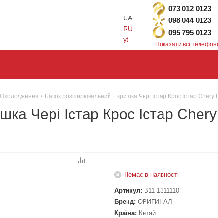
073 012 0123
UA
098 044 0123
RU
095 795 0123
yt
Показати всі телефон
Охолодження
/
Бачок розширювальний + кришка Чері Істар Крос Істар Chery 
а Чері Істар Крос Істар Chery E
Немає в наявності
Артикул:
B11-1311110
Бренд:
ОРИГИНАЛ
Країна:
Китай