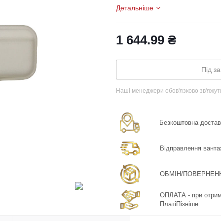
Детальніше
1 644.99
₴
Під з
Наші менеджери обов'язково зв'яжут
Безкоштовна доставка
Відправлення ванта
ОБМІН/ПОВЕРНЕННЯ:
ОПЛАТА - при отрима
ПлатіПізніше