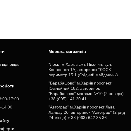
ити
Мережа магазинів
 відповідь
"Лоск" м.Харків смт. Пісочин, вул.
Кононенка 1А, авторинок "ЛОСК"
периметр 15.1 (Східний майданчик)
"Барабашово" м.Харків проспект
 роботи
Ювілейний 182, авторинок
"Барабашово" магазин №10 (2 поверх)
8:00-17:00
+38 (095) 141 20 41
0-14:00
"Автоград" м.Харків проспект Льва
Ландау 2б, авторинок "Автоград" (2 ряд
24 місце) + 38 (063) 642 35 36
сайту
 оферти