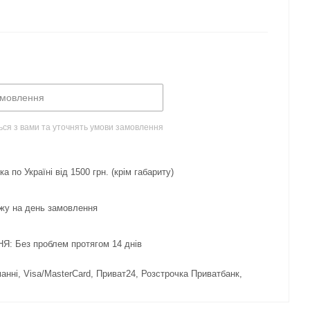
амовлення
ься з вами та уточнять умови замовлення
 по Україні від 1500 грн. (крім габариту)
жу на день замовлення
 Без проблем протягом 14 днів
нні, Visa/MasterCard, Приват24, Розстрочка Приватбанк,