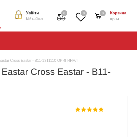
Увійти
Корзина
0
0
0
Мій кабінет
пуста
и
Eastar Cross Eastar - B11-1311110 ОРИГИНАЛ
astar Cross Eastar - B11-