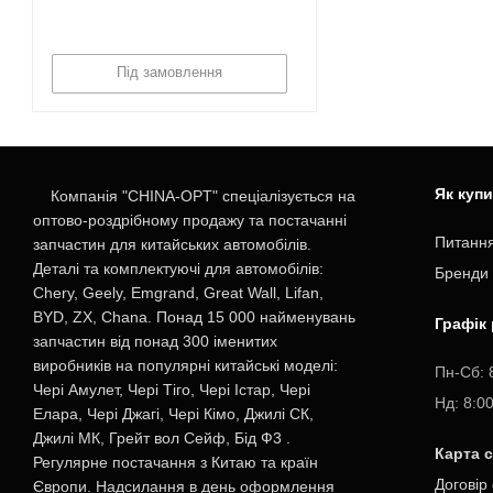
Під замовлення
Як куп
Компанія "CHINA-OPT" спеціалізується на
оптово-роздрібному продажу та постачанні
Питання
запчастин для китайських автомобілів.
Деталі та комплектуючі для автомобілів:
Бренди
Chery, Geely, Emgrand, Great Wall, Lifan,
BYD, ZX, Chana. Понад 15 000 найменувань
Графік
запчастин від понад 300 іменитих
виробників на популярні китайські моделі:
Пн-Cб: 
Чері Амулет, Чері Тіго, Чері Істар, Чері
Нд: 8:0
Елара, Чері Джагі, Чері Кімо, Джилі СК,
Джилі МК, Грейт вол Сейф, Бід Ф3 .
Карта 
Регулярне постачання з Китаю та країн
Договір
Європи. Надсилання в день оформлення