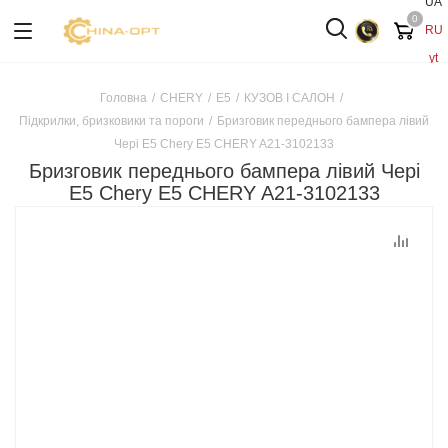
UA
0
RU
yt
Головна
/
CHERY
/
E5
/
КУЗОВ І САЛОН
/
Підкрилки, бризковики та пороги
/
Бризговик переднього бампера лівий
Чері Е5 Chery E5 CHERY A21-3102133
Бризговик переднього бампера лівий Чері
Е5 Chery E5 CHERY A21-3102133