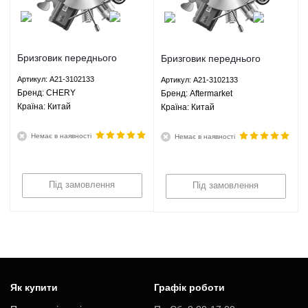
Бризговик переднього
Бризговик переднього
бампера лівий Чері Е5
бампера лівий Чері Е5
Артикул: A21-3102133
Артикул: A21-3102133
Chery E5 - A21-3102133
Chery E5 - A21-3102133
Брeнд: CHERY
Брeнд: Aftermarket
CHERY
Aftermarket
Країна: Китай
Країна: Китай
Немає в наявності
Немає в наявності
Під замовлення
Під замовлення
Як купити
Графік роботи