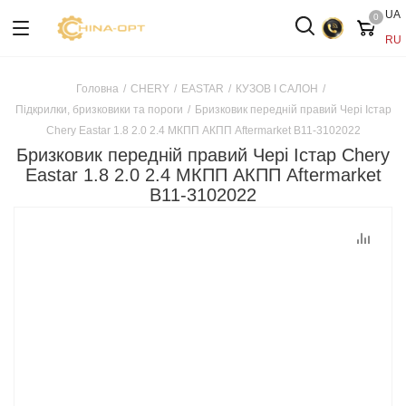
UA
0
RU
Головна
/
CHERY
/
EASTAR
/
КУЗОВ І САЛОН
/
Підкрилки, бризковики та пороги
/
Бризковик передній правий Чері Істар
Chery Eastar 1.8 2.0 2.4 МКПП АКПП Aftermarket B11-3102022
Бризковик передній правий Чері Істар Chery
Eastar 1.8 2.0 2.4 МКПП АКПП Aftermarket
B11-3102022