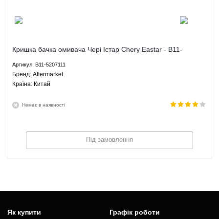
Кришка бачка омивача Чері Істар Chery Eastar - B11-
5207111 Aftermarket
Артикул: B11-5207111
Брeнд: Aftermarket
Країна: Китай
Немає в наявності
Під замовлення
Як купити
Графік роботи