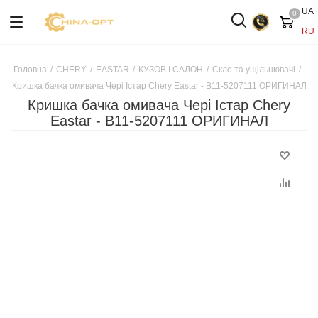
UA
0
RU
Головна
/
CHERY
/
EASTAR
/
КУЗОВ І САЛОН
/
Скло та ущільнювачі
/
Кришка бачка омивача Чері Істар Chery Eastar - B11-5207111 ОРИГИНАЛ
Кришка бачка омивача Чері Істар Chery
Eastar - B11-5207111 ОРИГИНАЛ