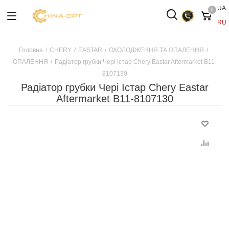
UA
0
RU
Головна
/
CHERY
/
EASTAR
/
ОХОЛОДЖЕННЯ ТА ОПАЛЕННЯ
/
ОПАЛЕННЯ
/
Радіатор грубки Чері Істар Chery Eastar Aftermarket B11-
8107130
Радіатор грубки Чері Істар Chery Eastar
Aftermarket B11-8107130