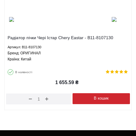
Радіатор пічки Чері Істар Chery Eastar - B11-8107130
ОРИГИНАЛ
Артикул: B11-8107130
Брeнд: ОРИГИНАЛ
Країна: Китай
В наявності
1 655.59
₴
В кошик