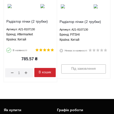
Радіатор пічки (2 трубки)
Радіатор пічки (2 трубки)
Чері Елара Chery Elara -
Чері Елара Chery Elara -
Артикул: A21-8107130
Артикул: A21-8107130
A21-8107130 Aftermarket
A21-8107130 FITSHI
Брeнд: Aftermarket
Брeнд: FITSHI
Країна: Китай
Країна: Китай
В наявності
Немає в наявності
785.57
₴
Під замовлення
В кошик
Як купити
Графік роботи