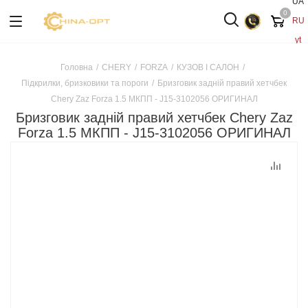
UA
0
RU
yt
Головна
/
CHERY
/
FORZA
/
КУЗОВ І САЛОН
/
Підкрилки, бризковики та пороги
/
Бризговик задній правий хетчбек
Chery Zaz Forza 1.5 МКПП - J15-3102056 ОРИГИНАЛ
Бризговик задній правий хетчбек Chery Zaz
Forza 1.5 МКПП - J15-3102056 ОРИГИНАЛ