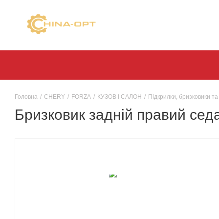
Головна
/
CHERY
/
FORZA
/
КУЗОВ І САЛОН
/
Підкрилки, бризковики та
Бризковик задній правий сед