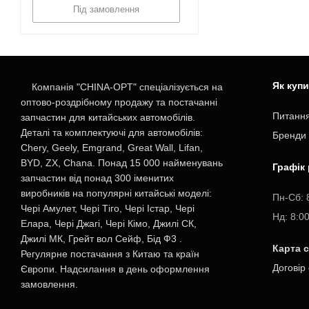
Під замовлення
Як куп
Компанія "CHINA-OPT" спеціалізується на
оптово-роздрібному продажу та постачанні
Питання
запчастин для китайських автомобілів.
Деталі та комплектуючі для автомобілів:
Бренди
Chery, Geely, Emgrand, Great Wall, Lifan,
BYD, ZX, Chana. Понад 15 000 найменувань
Графік
запчастин від понад 300 іменитих
виробників на популярні китайські моделі:
Пн-Cб: 
Чері Амулет, Чері Тіго, Чері Істар, Чері
Нд: 8:0
Елара, Чері Джагі, Чері Кімо, Джилі СК,
Джилі МК, Грейт вол Сейф, Бід Ф3 .
Карта 
Регулярне постачання з Китаю та країн
Договір
Європи. Надсилання в день оформлення
замовлення.