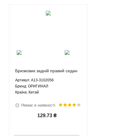
Бризковик задній правий седан
Chery Zaz Forza 1.5 МКПП -
Артикул: A13-3102056
A13-3102056 ОРИГИНАЛ
Брeнд: ОРИГИНАЛ
Країна: Китай
Немає в наявності
129.73
₴