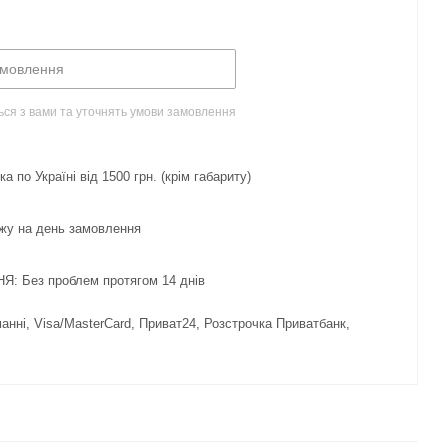
амовлення
ься з вами та уточнять умови замовлення
 по Україні від 1500 грн. (крім габариту)
жу на день замовлення
 Без проблем протягом 14 днів
нні, Visa/MasterCard, Приват24, Розстрочка Приватбанк,