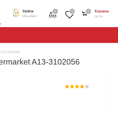
Увійти
Корзина
0
0
0
Мій кабінет
пуста
и
t A13-3102056
termarket A13-3102056