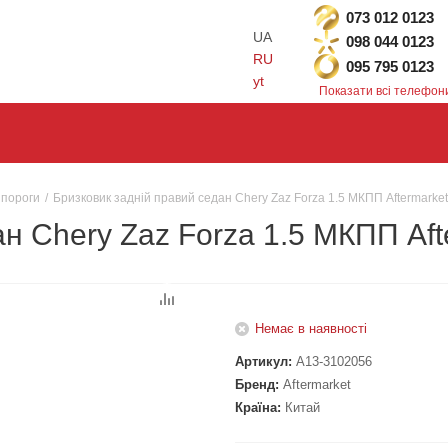
073 012 0123
UA
098 044 0123
RU
095 795 0123
yt
Показати всі телефон
 пороги
/
Бризковик задній правий седан Chery Zaz Forza 1.5 МКПП Aftermarke
ан Chery Zaz Forza 1.5 МКПП Af
Немає в наявності
Артикул:
A13-3102056
Бренд:
Aftermarket
Країна:
Китай