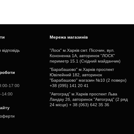
ити
Мережа магазинів
 відповідь
"Лоск" м.Харків смт. Пісочин, вул.
Кононенка 1А, авторинок "ЛОСК"
периметр 15.1 (Східний майданчик)
"Барабашово" м.Харків проспект
 роботи
Ювілейний 182, авторинок
"Барабашово" магазин №10 (2 поверх)
8:00-17:00
+38 (095) 141 20 41
0-14:00
"Автоград" м.Харків проспект Льва
Ландау 2б, авторинок "Автоград" (2 ряд
24 місце) + 38 (063) 642 35 36
сайту
 оферти