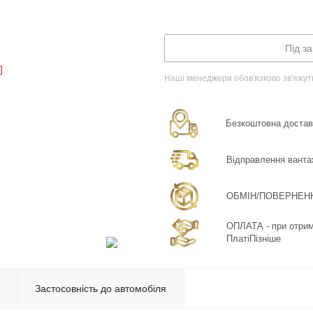
Під з
Наші менеджери обов'язково зв'яжут
Безкоштовна доставка
Відправлення ванта
ОБМІН/ПОВЕРНЕННЯ:
ОПЛАТА - при отрима
ПлатіПізніше
Застосовність до автомобіля