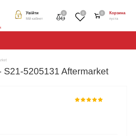
Увійти
Корзина
0
0
0
Мій кабінет
пуста
и
rket
- S21-5205131 Aftermarket