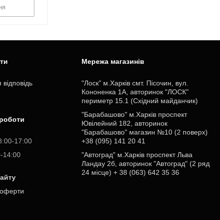
ня
ити
Мережа магазинів
 відповідь
"Лоск" м.Харків смт. Пісочин, вул.
Кононенка 1А, авторинок "ЛОСК"
периметр 15.1 (Східний майданчик)
"Барабашово" м.Харків проспект
 роботи
Ювілейний 182, авторинок
"Барабашово" магазин №10 (2 поверх)
8:00-17:00
+38 (095) 141 20 41
0-14:00
"Автоград" м.Харків проспект Льва
Ландау 2б, авторинок "Автоград" (2 ряд
24 місце) + 38 (063) 642 35 36
сайту
 оферти