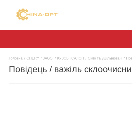
Головна
/
CHERY
/
JAGGI
/
КУЗОВ І САЛОН
/
Скло та ущільнювачі
/
Пов
Повідець / важіль склоочисник