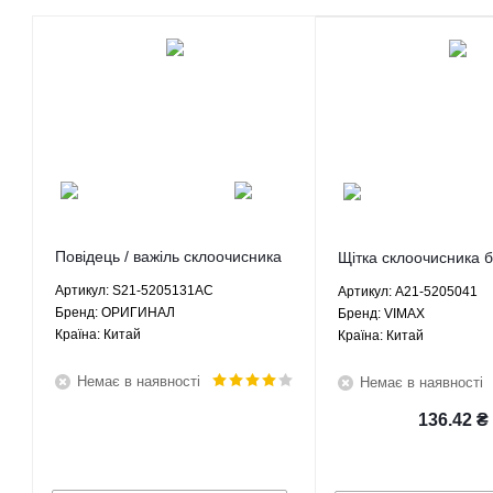
Повідець / важіль склоочисника
Щітка склоочисника 
лівий Чері Джагі Chery Jaggi -
530 мм - A21-52050
Артикул: S21-5205131AC
Артикул: A21-5205041
S21-5205131AC ОРИГИНАЛ
Брeнд: ОРИГИНАЛ
Брeнд: VIMAX
Країна: Китай
Країна: Китай
Немає в наявності
Немає в наявності
136.42
₴