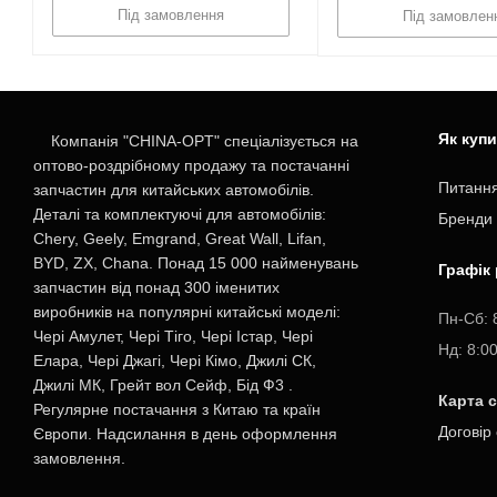
Під замовлення
Під замовлен
Як куп
Компанія "CHINA-OPT" спеціалізується на
оптово-роздрібному продажу та постачанні
Питання
запчастин для китайських автомобілів.
Деталі та комплектуючі для автомобілів:
Бренди
Chery, Geely, Emgrand, Great Wall, Lifan,
BYD, ZX, Chana. Понад 15 000 найменувань
Графік
запчастин від понад 300 іменитих
виробників на популярні китайські моделі:
Пн-Cб: 
Чері Амулет, Чері Тіго, Чері Істар, Чері
Нд: 8:0
Елара, Чері Джагі, Чері Кімо, Джилі СК,
Джилі МК, Грейт вол Сейф, Бід Ф3 .
Карта 
Регулярне постачання з Китаю та країн
Договір
Європи. Надсилання в день оформлення
замовлення.