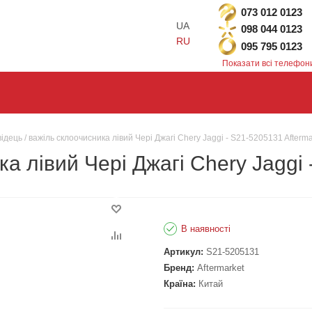
073 012 0123
UA
098 044 0123
RU
095 795 0123
Показати всі телефон
ідець / важіль склоочисника лівий Чері Джагі Chery Jaggi - S21-5205131 Afterma
а лівий Чері Джагі Chery Jaggi 
В наявності
Артикул:
S21-5205131
Бренд:
Aftermarket
Країна:
Китай