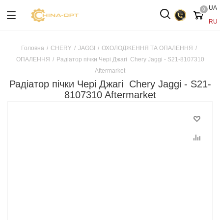
UA
0
RU
Головна
/
CHERY
/
JAGGI
/
ОХОЛОДЖЕННЯ ТА ОПАЛЕННЯ
/
ОПАЛЕННЯ
/
Радіатор пічки Чері Джагі Chery Jaggi - S21-8107310
Aftermarket
Радіатор пічки Чері Джагі Chery Jaggi - S21-
8107310 Aftermarket