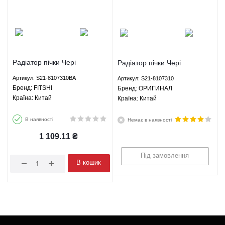
Радіатор пічки Чері
Радіатор пічки Чері
Джагі Chery Jaggi - S21-
Джагі Chery Jaggi - S21-
Артикул: S21-8107310BA
Артикул: S21-8107310
8107310BA FITSHI
8107310 ОРИГИНАЛ
Брeнд: FITSHI
Брeнд: ОРИГИНАЛ
Країна: Китай
Країна: Китай
В наявності
Немає в наявності
1 109.11
₴
Під замовлення
В кошик