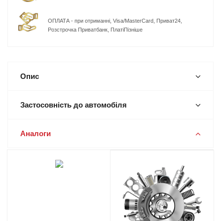
ОПЛАТА - при отриманні, Visa/MasterCard, Приват24,
Розстрочка Приватбанк, ПлатіПізніше
Опис
Застосовність до автомобіля
Аналоги