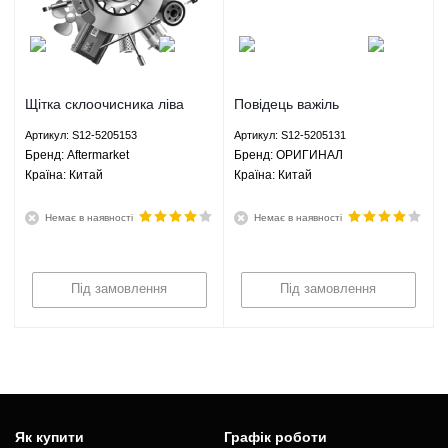
Щітка склоочисника ліва
Повідець важіль
Чері Кімо Chery Kimo - S12-
склоочисника лівий Чері
Артикул: S12-5205153
Артикул: S12-5205131
5205153 Aftermarket
Кімо Chery Kimo - S12-
Брeнд: Aftermarket
Брeнд: ОРИГИНАЛ
5205131 ОРИГИНАЛ
Країна: Китай
Країна: Китай
Немає в наявності
Немає в наявності
Під замовлення
Під замовлення
Як купити
Графік роботи