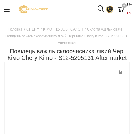
UA
0
RU
Головна
/
CHERY
/
KIMO
/
КУЗОВ І САЛОН
/
Скло та ущільнювачі
/
Повідець важіль склоочисника лівий Чері Кімо Chery Kimo - S12-5205131
Aftermarket
Повідець важіль склоочисника лівий Чері
Кімо Chery Kimo - S12-5205131 Aftermarket