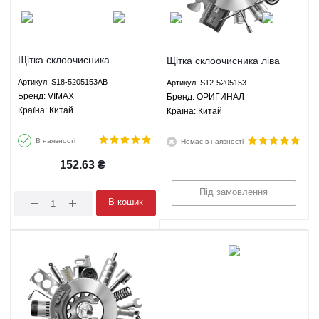
Щітка склоочисника
Щітка склоочисника ліва
безкаркасна 560 мм - S18-
Чері Кімо Chery Kimo - S12-
Артикул: S18-5205153AB
Артикул: S12-5205153
5205153AB VIMAX
5205153 ОРИГИНАЛ
Брeнд: VIMAX
Брeнд: ОРИГИНАЛ
Країна: Китай
Країна: Китай
В наявності
Немає в наявності
152.63
₴
Під замовлення
В кошик